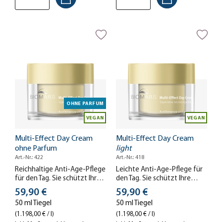
OHNE PARFUM
VEGAN
VEGAN
Multi-Effect Day Cream
Multi-Effect Day Cream
ohne Parfum
light
Art.-Nr.: 422
Art.-Nr.: 418
Reichhaltige Anti-Age-Pflege
Leichte Anti-Age-Pflege für
für den Tag. Sie schützt Ihre
den Tag. Sie schützt Ihre
Haut, strafft sie und
Haut, strafft sie und
Stückpreis
Stückpreis
59,90 €
59,90 €
reduziert Falten – für eine
reduziert Falten – für eine
50 ml Tiegel
50 ml Tiegel
glattere Haut mit mehr
glattere Haut mit mehr
Spannkraft. Ohne Parfum.
Spannkraft.
(1.198,00 € / l)
(1.198,00 € / l)