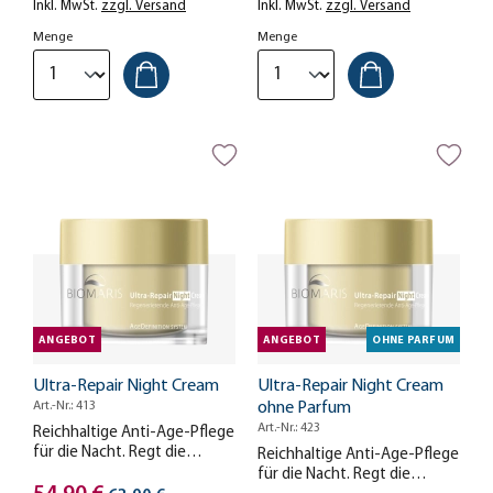
Inkl. MwSt.
zzgl. Versand
Inkl. MwSt.
zzgl. Versand
Menge
Menge
ANGEBOT
ANGEBOT
OHNE PARFUM
Ultra-Repair Night Cream
Ultra-Repair Night Cream
Art.-Nr.: 413
ohne Parfum
Art.-Nr.: 423
Reichhaltige Anti-Age-Pflege
für die Nacht. Regt die
Reichhaltige Anti-Age-Pflege
Reparaturmechanismen Ihrer
für die Nacht. Regt die
Haut an.