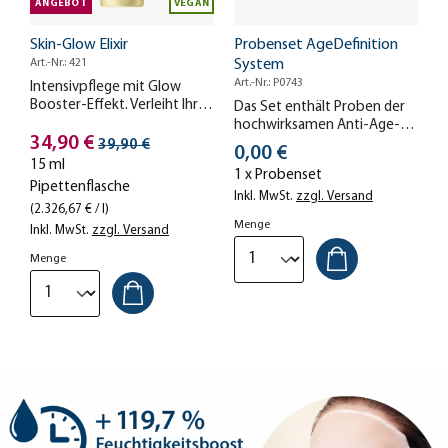
ANGEBOT
VEGAN
Skin-Glow Elixir
Probenset AgeDefinition
Art.-Nr.: 421
System
Art.-Nr.: P0743
Intensivpflege mit Glow
Booster-Effekt. Verleiht Ihrer
Das Set enthält Proben der
Haut sichtbar mehr
hochwirksamen Anti-Age-
Stückpreis
Leuchtkraft.
34,90 €
Streichpreis
Pflege AgeDefinition System.
39,90 €
Stückpreis
0,00 €
Jetzt kostenlos testen!
15 ml
1 x Probenset
Pipettenflasche
Inkl. MwSt.
zzgl. Versand
(2.326,67 € / l)
Menge
Inkl. MwSt.
zzgl. Versand
Menge