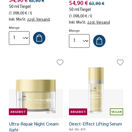
Stückpreis
54,90 €
Streichpreis
Reparaturmechanismen Ihrer
63,90 €
Stückpreis
54,90 €
Streichpreis
63,90 €
Haut an.
50 ml Tiegel
50 ml Tiegel
(1.098,00 € / l)
(1.098,00 € / l)
Inkl. MwSt.
zzgl. Versand
Inkl. MwSt.
zzgl. Versand
Menge
Menge
ANGEBOT
ANGEBOT
VEGAN
Ultra-Repair Night Cream
Direct-Effect Lifting Serum
light
Art.-Nr.: 415