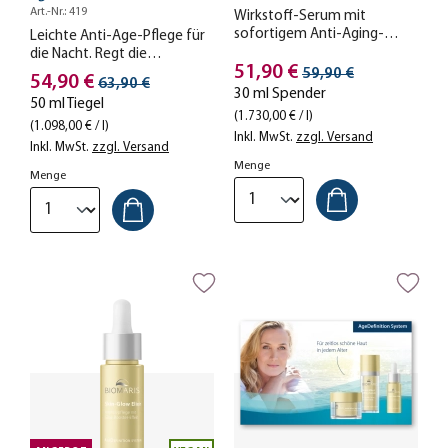
Art.-Nr.: 419
Wirkstoff-Serum mit
sofortigem Anti-Aging-
Leichte Anti-Age-Pflege für
Effekt. Polstert Ihre Haut von
die Nacht. Regt die
Stückpreis
innen auf, strafft und glättet
51,90 €
Streichpreis
Reparaturmechanismen Ihrer
59,90 €
Stückpreis
54,90 €
Streichpreis
63,90 €
sie – für ein frisches,
Haut an.
30 ml Spender
50 ml Tiegel
verjüngtes Hautbild.
(1.730,00 € / l)
(1.098,00 € / l)
Inkl. MwSt.
zzgl. Versand
Inkl. MwSt.
zzgl. Versand
Menge
Menge