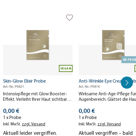
Produktgalerie überspringen
IM PRO
VEGAN
Skin-Glow Elixir Probe
Anti-Wrinkle Eye Cream Pro
Art.-Nr.: P0421
Art.-Nr.: P0414
Intensivpflege mit Glow Booster-
Wirksame Anti-Age-Pflege fü
Effekt. Verleiht Ihrer Haut sichtbar
Augenbereich. Glättet die Ha
mehr Leuchtkraft.
reduziert Falten sowie Augenr
Stückpreis
Stückpreis
0,00 €
0,00 €
1 x Probe
1 x Probe
Inkl. MwSt.
zzgl. Versand
Inkl. MwSt.
zzgl. Versand
Aktuell leider vergriffen.
Aktuell vergriffen – bald