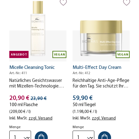
ANGEBOT
VEGAN
VEGAN
Micelle Cleansing Tonic
Multi-Effect Day Cream
Art.-Nr.: 411
Art.-Nr.: 412
Natürliches Gesichtswasser
Reichhaltige Anti-Age-Pflege
mit Mizellen-Technologie.
für den Tag. Sie schützt Ihre
Reinigt Ihre Haut sanft und
Haut, strafft sie und
Stückpreis
Stückpreis
gründlich.
20,90 €
reduziert Falten – für eine
59,90 €
Streichpreis
23,90 €
glattere Haut mit mehr
100 ml Flasche
50 ml Tiegel
Spannkraft.
(209,00 € / l)
(1.198,00 € / l)
Inkl. MwSt.
zzgl. Versand
Inkl. MwSt.
zzgl. Versand
Menge
Menge