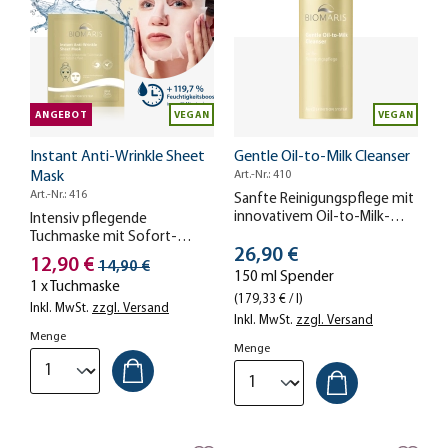
ANGEBOT
VEGAN
VEGAN
Instant Anti-Wrinkle Sheet
Gentle Oil-to-Milk Cleanser
Mask
Art.-Nr.: 410
Art.-Nr.: 416
Sanfte Reinigungspflege mit
innovativem Oil-to-Milk-
Intensiv pflegende
Effekt. Befreit die
Tuchmaske mit Sofort-
Stückpreis
Gesichtshaut sanft von
26,90 €
Effekt
Stückpreis
12,90 €
Streichpreis
14,90 €
Schmutz und Make-up, ohne
150 ml Spender
1 x Tuchmaske
auszutrocknen.
(179,33 € / l)
Inkl. MwSt.
zzgl. Versand
Inkl. MwSt.
zzgl. Versand
Menge
Menge