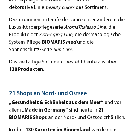
Körperpflegelinien bereichert ab sofort die
dekorative Linie
beauty colors
das Sortiment.
Dazu kommen im Laufe der Jahre unter anderem die
Luxus-Körperpflegeserie
AromaThalasso Line
, die
Produkte der
Anti-Aging Line
, die dermatologische
System-Pflege
BIOMARIS
med
und die
Sonnenschutz-Serie
Sun Care
.
Das vielfältige Sortiment besteht heute aus über
120 Produkten
.
21 Shops an Nord- und Ostsee
„Gesundheit & Schönheit aus dem Meer“
und vor
allem
„Made in Germany“
sind heute in
21
BIOMARIS Shops
an der Nord- und Ostsee erhältlich.
In über
130 Kurorten im Binnenland
werden die