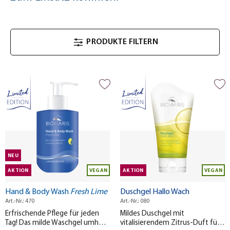
PRODUKTE FILTERN
NEU
AKTION
VEGAN
AKTION
VEGAN
Hand & Body Wash
Fresh Lime
Duschgel Hallo Wach
Art.-Nr.: 470
Art.-Nr.: 080
Erfrischende Pflege für jeden
Mildes Duschgel mit
Tag! Das milde Waschgel umhüllt
vitalisierendem Zitrus-Duft für