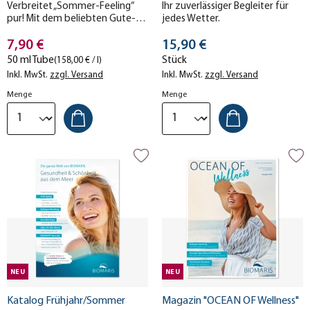
Verbreitet „Sommer-Feeling“
Ihr zuverlässiger Begleiter für
pur! Mit dem beliebten Gute-
jedes Wetter.
Laune-Duft von BIOMARIS Sun
Stückpreis
Stückpreis
Care. Limited Edition – nur
7,90 €
15,90 €
solange der Vorrat reicht!
50 ml Tube
Stück
(158,00 € / l)
Inkl. MwSt.
zzgl. Versand
Inkl. MwSt.
zzgl. Versand
Menge
Menge
NEU
NEU
Katalog Frühjahr/Sommer
Magazin "OCEAN OF Wellness"