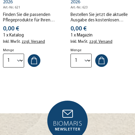
2026
2026
Art.-Nr.: 621
Art.-Nr.: 623
Finden Sie die passenden
Bestellen Sie jetzt die aktuelle
Pflegeprodukte für Ihren
Ausgabe des kostenlosen
Hauttyp und erfahren Sie mehr
BIOMARIS Magazins "OCEAN OF
Stückpreis
Stückpreis
0,00 €
0,00 €
über die Produkt-Neuheiten im
Wellness". Zur Online-
1 x Katalog
1 x Magazin
BIOMARIS Sortiment.
Blätterversion
Inkl. MwSt.
zzgl. Versand
Inkl. MwSt.
zzgl. Versand
Menge
Menge
BIOMARIS
NEWSLETTER