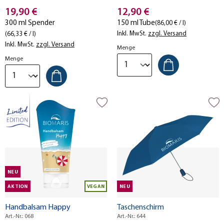
Sie mit dem aromatischen Duft
einen aktiven Tag.
Stückpreis
Stückpreis
fruchtig-herber Limetten.
19,90 €
12,90 €
300 ml Spender
150 ml Tube
(86,00 € / l)
Inkl. MwSt.
zzgl. Versand
(66,33 € / l)
Inkl. MwSt.
zzgl. Versand
Menge
Menge
NEU
AKTION
VEGAN
NEU
Handbalsam Happy
Taschenschirm
Art.-Nr.: 068
Art.-Nr.: 644