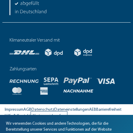
Klimaneutraler Versand mit
Zahlungsarten
Impressum
AGB
Datenschutz
Dateneinstellungen
AEB
Barrierefreiheit
Hilfe & Kontakt
Vertrag widerrufen
Wir verwenden Cookies und andere Technologien, die für die
Biomaris Cookie-Einstellungen geöffnet
Bereitstellung unserer Services und Funktionen auf der Website