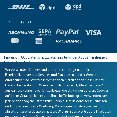
Zahlungsarten
Impressum
AGB
Datenschutz
Dateneinstellungen
AEB
Barrierefreiheit
Hilfe & Kontakt
Vertrag widerrufen
Wir verwenden Cookies und andere Technologien, die für die
Biomaris Cookie-Einstellungen geöffnet
Bereitstellung unserer Services und Funktionen auf der Website
erforderlich sind. Weitere Informationen hierzu finden Sie in unserer
Datenschutzerklärung
. Wenn Sie zustimmen und „Alle akzeptieren“
auswählen, können auch Drittanbieter, die als Partner agieren, Cookies
auf Ihrem Gerät speichern und ähnliche Technologien verwenden, um
personenbezogene Daten (zum Beispiel Ihre IP-Adresse) zu erfassen
und für personalisierte Werbung, Messungen und Analysen auf und
abseits unserer Website zu nutzen. Wie zum Beispiel Google Ihre Daten
verarbeitet, erfahren Sie in der
Datenschutzerklärung von Google
. Sie