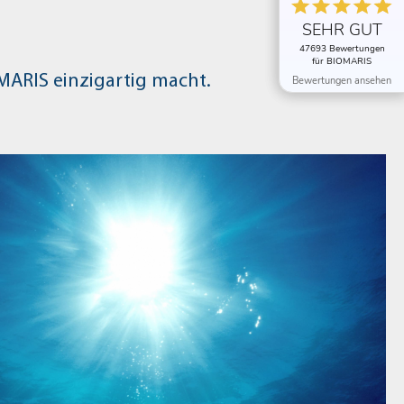
SEHR GUT
SEHR GUT
47693 Bewertungen
47693 Bewertungen
für BIOMARIS
für BIOMARIS
MARIS einzigartig macht.
Bewertungen ansehen
Bewertungen ansehen