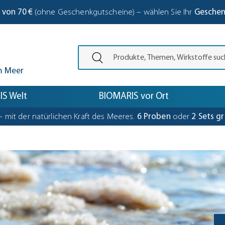
 von 70 €
(ohne Geschenkgutscheine) – wählen Sie Ihr
Gesche
Den Suchbegriff eingeben und die Eing
m Meer
S Welt
BIOMARIS vor Ort
– mit der natürlichen Kraft des Meeres.
6 Proben
oder
2 Sets gr