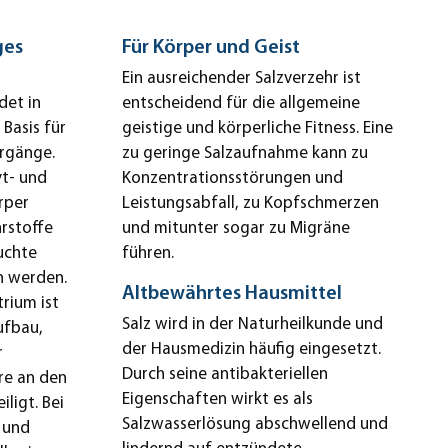
ges
Für Körper und Geist
Ein ausreichender Salzverzehr ist
det in
entscheidend für die allgemeine
Basis für
geistige und körperliche Fitness. Eine
orgänge.
zu geringe Salzaufnahme kann zu
yt- und
Konzentrationsstörungen und
rper
Leistungsabfall, zu Kopfschmerzen
rstoffe
und mitunter sogar zu Migräne
uchte
führen.
n werden.
Altbewährtes Hausmittel
rium ist
Salz wird in der Naturheilkunde und
ufbau,
der Hausmedizin häufig eingesetzt.
r
Durch seine antibakteriellen
re an den
Eigenschaften wirkt es als
ligt. Bei
Salzwasserlösung abschwellend und
 und