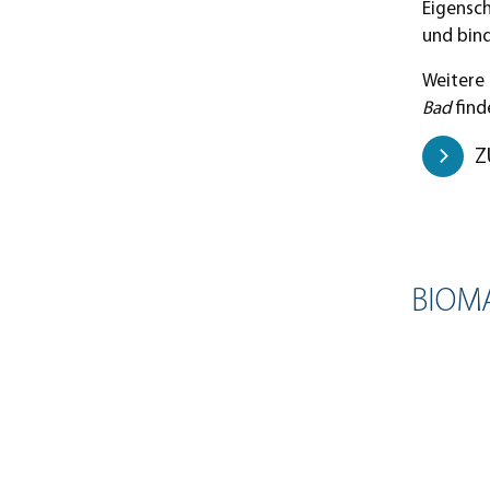
Eigensch
und bind
Weitere
Bad
find
Z
BIOMA