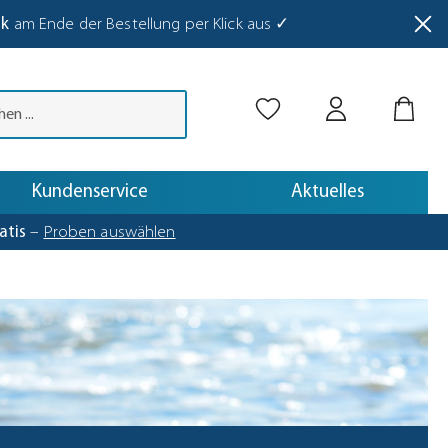
nk
am Ende der Bestellung per Klick aus ✓
abetaste drücken.
Kundenservice
Aktuelles
atis
–
Proben auswählen