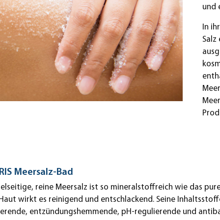
und 
In ih
Salz
ausg
kosm
enth
Meer
Meer
Prod
IS Meersalz-Bad
ielseitige, reine Meersalz ist so mineralstoffreich wie das pu
Haut wirkt es reinigend und entschlackend. Seine Inhaltsstof
isierende, entzündungshemmende, pH-regulierende und antiba