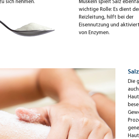
zu sich nehmen.
Muskeln spielt Salz ebenfal
wichtige Rolle: Es dient de
Reizleitung, hilft bei der
Eisennutzung und aktiviert
von Enzymen.
Salz
Die 
auch
Haut
bese
Gewe
Proz
gene
Haut