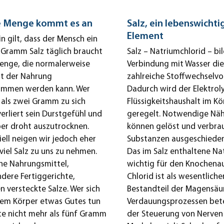
e Menge kommt es an
Salz, ein lebenswichti
Element
n gilt, dass der Mensch ein
 Gramm Salz täglich braucht
Salz – Natriumchlorid – bil
Menge, die normalerweise
Verbindung mit Wasser die 
it der Nahrung
zahlreiche Stoffwechselv
mmen werden kann. Wer
Dadurch wird der Elektrol
 als zwei Gramm zu sich
Flüssigkeitshaushalt im Kö
erliert sein Durstgefühl und
geregelt. Notwendige Näh
er droht auszutrocknen.
können gelöst und verbra
ell neigen wir jedoch eher
Substanzen ausgeschiede
viel Salz zu uns zu nehmen.
Das im Salz enthaltene Nat
he Nahrungsmittel,
wichtig für den Knochena
dere Fertiggerichte,
Chlorid ist als wesentliche
n versteckte Salze. Wer sich
Bestandteil der Magensäu
nem Körper etwas Gutes tun
Verdauungsprozessen betei
llte nicht mehr als fünf Gramm
der Steuerung von Nerven