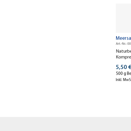
Meersa
Art.-Nr.: 0
Naturbe
Kompres
Stück
5,50 
500 g B
Inkl. MwS