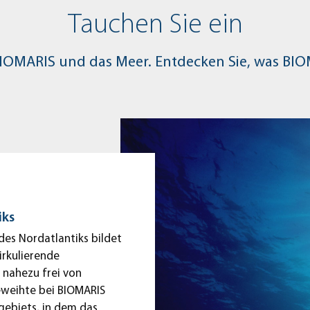
Tauchen Sie ein
 BIOMARIS und das Meer. Entdecken Sie, was BIO
iks
des Nordatlantiks bildet
irkulierende
 nahezu frei von
geweihte bei BIOMARIS
gebiets, in dem das