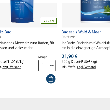
VEGAN
lz-Bad
Badesalz Wald & Meer
06
Art.-Nr.: 064
lassenes Meersalz zum Baden, für
Ihr Bade-Erlebnis mit Waldduft
sen und vieles mehr.
ein in die einzigartige Atmos
Waldes!
preis
Stückpreis
€
21,90 €
Menge
eutel
500 g Dose
(11,00 € / kg)
(43,80 € / kg)
t.
zzgl. Versand
Inkl. MwSt.
zzgl. Versand