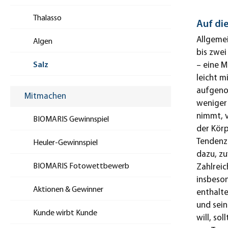
Thalasso
Auf di
Allgemei
Algen
bis zwei
Salz
– eine 
leicht m
aufgeno
Mitmachen
weniger
nimmt, v
BIOMARIS Gewinnspiel
der Körp
Tendenzi
Heuler-Gewinnspiel
dazu, zu
BIOMARIS Fotowettbewerb
Zahlreic
insbeson
Aktionen & Gewinner
enthalte
und sei
Kunde wirbt Kunde
will, so