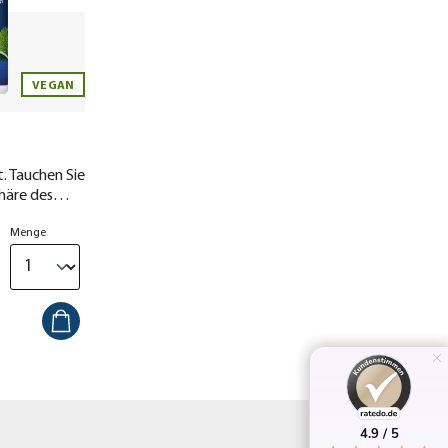
VEGAN
. Tauchen Sie
phäre des
Menge
4.9 / 5
4.9 / 5