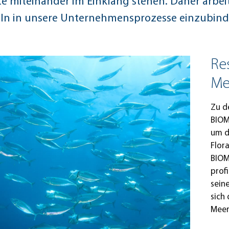
e miteinander im Einklang stehen. Daher arbeit
ln in unsere Unternehmensprozesse einzubind
Re
Me
Zu d
BIOM
um d
Flor
BIOM
prof
sein
sich
Meer