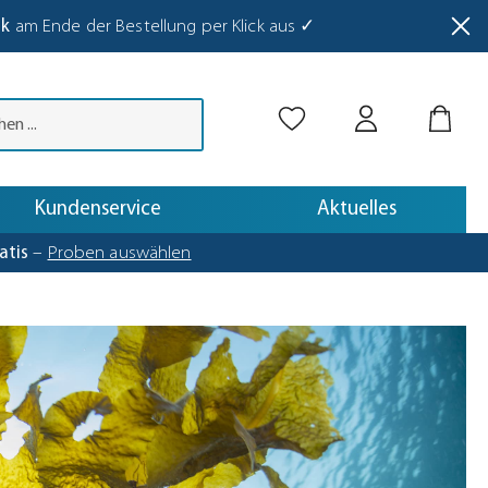
nk
am Ende der Bestellung per Klick aus ✓
abetaste drücken.
Kundenservice
Aktuelles
atis
–
Proben auswählen