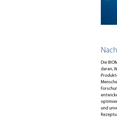
Nach
Die BIOM
daran, W
Produkte
Mensche
Forschu
entwick
optimier
und unve
Rezeptur