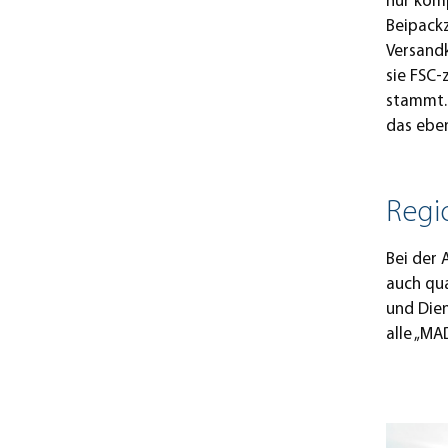
nur kom
Beipackz
Versand
sie FSC-
stammt. 
das eben
Regi
Bei der 
auch qua
und Dien
alle „MA