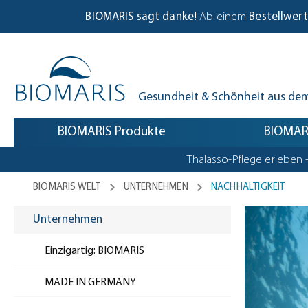
Biomaris Cookie-Einstellungen geöffnet
m Hauptinhalt springen
Zur Suche springen
Zur Hauptnavigation springen
BIOMARIS sagt danke!
Ab einem
Bestellwert
Gesundheit & Schönheit aus de
BIOMARIS Produkte
BIOMARI
Thalasso-Pflege erleben 
BIOMARIS WELT
UNTERNEHMEN
NACHHALTIGKEIT
Unternehmen
Einzigartig: BIOMARIS
MADE IN GERMANY