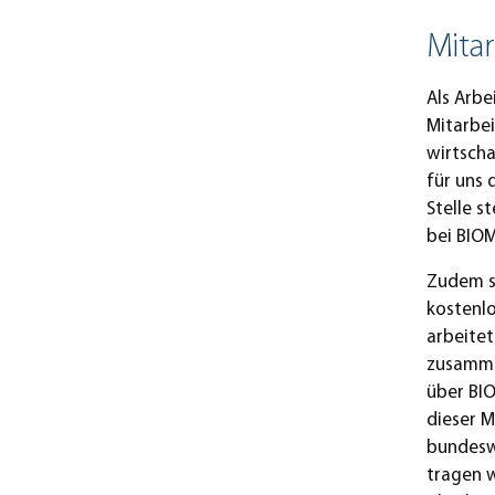
Mita
Als Arbe
Mitarbei
wirtscha
für uns 
Stelle s
bei BIO
Zudem s
kostenlo
arbeitet
zusammen
über BIO
dieser 
bundesw
tragen w