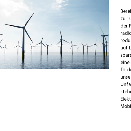
Bere
zu 1
der 
radi
redu
auf 
spar
eine
förd
unse
Unfa
steh
Elek
Mobi