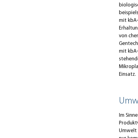
biologis
beispiel
mit kbA-
Erhaltun
von che
Gentech
mit kbA-
stehende
Mikropla
Einsatz.
Umwe
Im Sinne
Produktv
Umwelt s