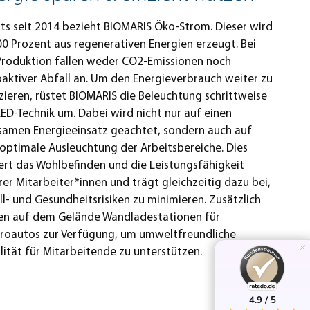
its seit 2014 bezieht BIOMARIS Öko-Strom. Dieser wird
00 Prozent aus regenerativen Energien erzeugt. Bei
Produktion fallen weder CO2-Emissionen noch
oaktiver Abfall an. Um den Energieverbrauch weiter zu
zieren, rüstet BIOMARIS die Beleuchtung schrittweise
LED-Technik um. Dabei wird nicht nur auf einen
samen Energieeinsatz geachtet, sondern auch auf
 optimale Ausleuchtung der Arbeitsbereiche. Dies
ert das Wohlbefinden und die Leistungsfähigkeit
rer Mitarbeiter*innen und trägt gleichzeitig dazu bei,
ll- und Gesundheitsrisiken zu minimieren. Zusätzlich
en auf dem Gelände Wandladestationen für
troautos zur Verfügung, um umweltfreundliche
lität für Mitarbeitende zu unterstützen.
4.9 / 5
4.9 / 5