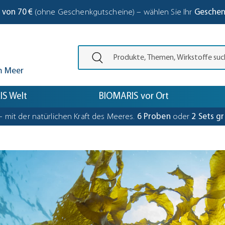
 von 70 €
(ohne Geschenkgutscheine) – wählen Sie Ihr
Gesche
Den Suchbegriff eingeben und die Eing
m Meer
S Welt
BIOMARIS vor Ort
– mit der natürlichen Kraft des Meeres.
6 Proben
oder
2 Sets gr