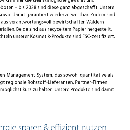
wird immer die kleinstmögliche gewählt und
boten – bis 2028 sind diese ganz abgeschafft. Unsere
 sowie damit garantiert wiederverwertbar. Zudem sind
ial aus verantwortungsvoll bewirtschaften Wäldern
alien. Beide sind aus recyceltem Papier hergestellt,
achteln unserer Kosmetik-Produkte sind FSC-zertifiziert.
nten-Management-System, das sowohl quantitative als
ugt regionale Rohstoff-Lieferanten, Partner-Firmen
möglichst kurz zu halten. Unsere Produkte sind damit
.
ergie sparen & effizient nutzen