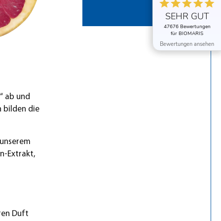
SEHR GUT
SEHR GUT
47676 Bewertungen
47676 Bewertungen
für BIOMARIS
für BIOMARIS
Bewertungen ansehen
Bewertungen ansehen
a“ ab und
 bilden die
 unserem
n-Extrakt,
ren Duft