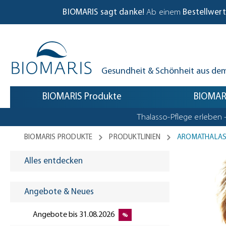
Biomaris Cookie-Einstellungen geöffnet
m Hauptinhalt springen
Zur Suche springen
Zur Hauptnavigation springen
BIOMARIS sagt danke!
Ab einem
Bestellwert
Gesundheit & Schönheit aus de
BIOMARIS Produkte
BIOMARI
Thalasso-Pflege erleben 
BIOMARIS PRODUKTE
PRODUKTLINIEN
AROMATHALAS
Alles entdecken
Angebote & Neues
Angebote bis 31.08.2026