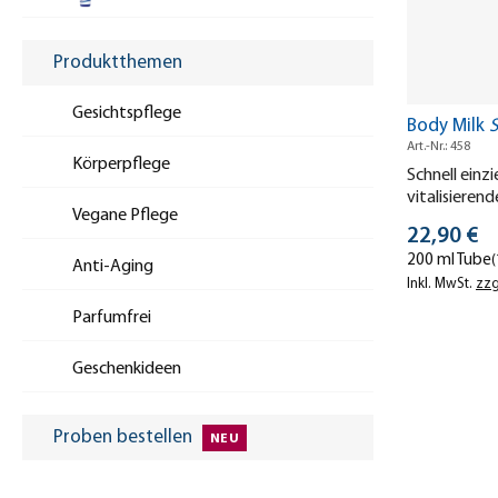
Produktthemen
Gesichtspflege
Body Milk
Art.-Nr.: 458
Körperpflege
Schnell einz
vitalisiere
Vegane Pflege
Körper & Sin
Stückprei
22,90 €
200 ml Tube
(
Anti-Aging
Inkl. MwSt.
zzg
Parfumfrei
Geschenkideen
Proben bestellen