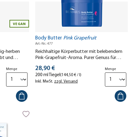
VEGAN
Body Butter
Pink Grapefruit
Art.-Nr.: 477
tig-herben
Reichhaltige Körperbutter mit belebendem
ebt und
Pink-Grapefruit-Aroma. Purer Genuss für
Körper & Sinne.
Stückpreis
28,90 €
Menge
Menge
200 ml Tiegel
(144,50 € / l)
Inkl. MwSt.
zzgl. Versand