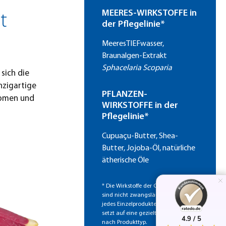
MEERES-WIRKSTOFFE
in
t
der Pflegelinie*
MeeresTIEFwasser,
Braunalgen-Extrakt
Sphacelaria Scoparia
sich die
inzigartige
PFLANZEN-
romen und
WIRKSTOFFE
in der
Pflegelinie*
Cupuaçu-Butter, Shea-
Butter, Jojoba-Öl, natürliche
ätherische Öle
* Die Wirkstoffe der Gesamtlinie
sind nicht zwangsläufig Bestandteil
jedes Einzelproduktes. Jede Rezeptur
setzt auf eine gezielte Auswahl, je
4.9 / 5
4.9 / 5
nach Produkttyp.