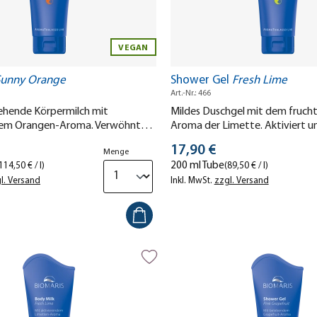
VEGAN
Sunny Orange
Shower Gel
Fresh Lime
Art.-Nr.: 466
iehende Körpermilch mit
Mildes Duschgel mit dem fruch
ndem Orangen-Aroma. Verwöhnt
Aroma der Limette. Aktiviert un
ne.
s
Stückpreis
17,90 €
Menge
200 ml Tube
114,50 € / l)
(89,50 € / l)
l. Versand
Inkl. MwSt.
zzgl. Versand