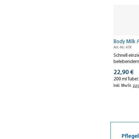
Body Milk
P
Art.-Nr.: 478
Schnell einz
belebendem 
Verwöhnt Kö
Stückprei
22,90 €
200 ml Tube
(
Inkl. MwSt.
zzg
Pflegel