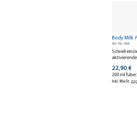
Body Milk
F
Art.-Nr.: 468
Schnell einz
aktivierend
Körper & Sin
Stückprei
22,90 €
200 ml Tube
(
Inkl. MwSt.
zzg