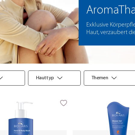
AromaThal
Exklusive Körperpfl
Haut, verzaubert di
Hauttyp
Themen