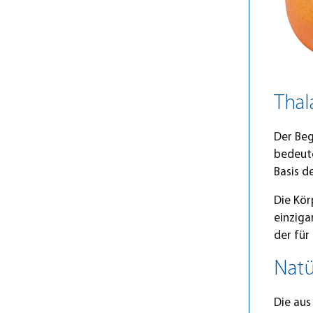
Thal
Der Beg
bedeute
Basis d
Die Kö
einziga
der für
Natü
Die aus