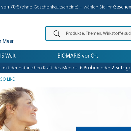
 von 70 €
(ohne Geschenkgutscheine) – wählen Sie Ihr
Gesche
Den Suchbegriff eingeben und die Eing
m Meer
S Welt
BIOMARIS vor Ort
– mit der natürlichen Kraft des Meeres.
6 Proben
oder
2 Sets gr
SO LINE