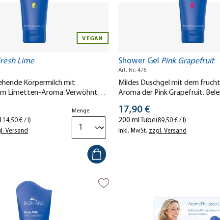
VEGAN
resh Lime
Shower Gel
Pink Grapefruit
Art.-Nr.: 476
iehende Körpermilch mit
Mildes Duschgel mit dem fruch
em Limetten-Aroma. Verwöhnt
Aroma der Pink Grapefruit. Bel
ne.
erfrischt.
s
Stückpreis
17,90 €
Menge
200 ml Tube
114,50 € / l)
(89,50 € / l)
l. Versand
Inkl. MwSt.
zzgl. Versand