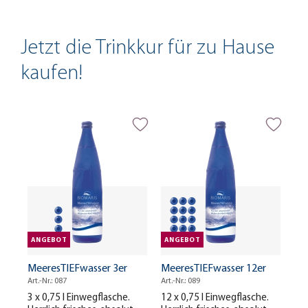
Jetzt die Trinkkur für zu Hause
kaufen!
ANGEBOT
ANGEBOT
MeeresTIEFwasser 3er
MeeresTIEFwasser 12er
Art.-Nr.: 087
Art.-Nr.: 089
3 x 0,75 l Einwegflasche.
12 x 0,75 l Einwegflasche.