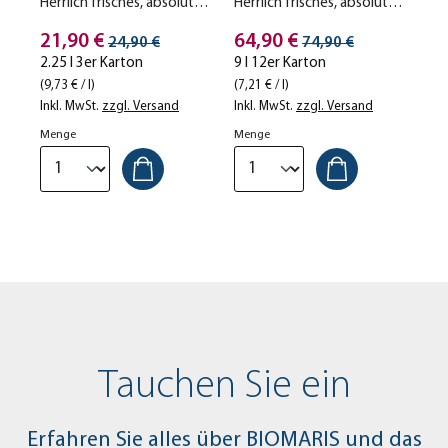
Herrlich frisches, absolut
Herrlich frisches, absolut
naturbelassenes
naturbelassenes
Stückpreis
Stückpreis
Meerwasser aus den
21,90 €
Meerwasser aus den
64,90 €
Streichpreis
Streichpreis
24,90 €
74,90 €
unberührten Weiten des
unberührten Weiten des
2.25 l 3er Karton
9 l 12er Karton
Nordatlantiks. Die
Nordatlantiks. Die
(9,73 € / l)
(7,21 € / l)
Lieferung erfolgt separat.
Lieferung erfolgt separat.
Inkl. MwSt.
zzgl. Versand
Inkl. MwSt.
zzgl. Versand
Menge
Menge
Tauchen Sie ein
Erfahren Sie alles über BIOMARIS und das