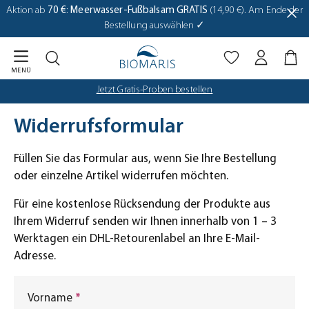
Biomaris Cookie-Einstellungen geöffnet
Aktion ab
70 €
:
Meerwasser-Fußbalsam GRATIS
(14,90 €). Am Ende der
Zum Hauptinhalt springen
Bestellung auswählen ✓
MENÜ
Jetzt Gratis-Proben bestellen
Widerrufsformular
Füllen Sie das Formular aus, wenn Sie Ihre Bestellung
oder einzelne Artikel widerrufen möchten.
Für eine kostenlose Rücksendung der Produkte aus
Ihrem Widerruf senden wir Ihnen innerhalb von 1 – 3
Werktagen ein DHL-Retourenlabel an Ihre E-Mail-
Adresse.
Vorname
*