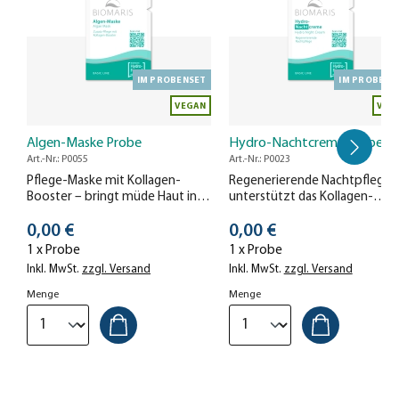
IM PROBENSET
IM PROBENS
VEGAN
VEG
Algen-Maske Probe
Hydro-Nachtcreme Probe
Art.-Nr.: P0055
Art.-Nr.: P0023
Pflege-Maske mit Kollagen-
Regenerierende Nachtpflege 
Booster – bringt müde Haut in
unterstützt das Kollagen-
Schwung und versorgt sie mit
Banking und sorgt für eine
Stückpreis
Stückpreis
Feuchtigkeit.
0,00 €
erholt aussehende Haut am
0,00 €
nächsten Morgen.
1 x Probe
1 x Probe
Inkl. MwSt.
zzgl. Versand
Inkl. MwSt.
zzgl. Versand
Menge
Menge