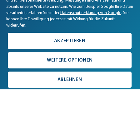
und für personalisierte Werbung, Messungen und Analysen auf und
abseits unserer Website zu nutzen. Wie zum Beispiel Google Ihre Daten
verarbeitet, erfahren Sie in der
Datenschutzerklärung von Google
. Sie
können Ihre Einwilligung jederzeit mit Wirkung für die Zukunft
widerrufen.
4.9 / 5
AKZEPTIEREN
VEGAN
SEHR GUT
After Shave-Balsam
After Shave-Tonic
47684 Bewertungen
WEITERE OPTIONEN
Art.-Nr.: 531
Art.-Nr.: 530
After Shave-Pflege für Männerhaut.
Kühlendes Rasierwasser. Bele
Beruhigt die Haut nach der Rasur
schützt die Männerhaut nach 
ABLEHNEN
und spendet Feuchtigkeit.
Rasur.
Stückpreis
Stückpreis
21,90 €
22,90 €
50 ml Spender
100 ml Flasche
(438,00 € / l)
(229,00 € / l)
Inkl. MwSt.
zzgl. Versand
Inkl. MwSt.
zzgl. Versand
Menge
Menge