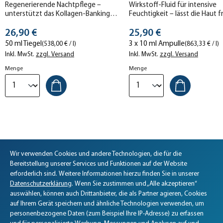
Regenerierende Nachtpflege –
Wirkstoff-Fluid für intensive
unterstützt das Kollagen-Banking
Feuchtigkeit – lässt die Haut f
und sorgt für eine erholt
aussehen.
Stückpreis
Stückpreis
aussehende Haut am nächsten
26,90 €
25,90 €
Morgen.
50 ml Tiegel
3 x 10 ml Ampulle
(538,00 € / l)
(863,33 € / l)
Inkl. MwSt.
zzgl. Versand
Inkl. MwSt.
zzgl. Versand
Menge
Menge
Weitere Produkte zum reinigen &
Wir verwenden Cookies und andere Technologien, die für die
Biomaris Cookie-Einstellungen geöffnet
Bereitstellung unserer Services und Funktionen auf der Website
beleben
erforderlich sind. Weitere Informationen hierzu finden Sie in unserer
Datenschutzerklärung
. Wenn Sie zustimmen und „Alle akzeptieren“
Produktgalerie überspringen
auswählen, können auch Drittanbieter, die als Partner agieren, Cookies
auf Ihrem Gerät speichern und ähnliche Technologien verwenden, um
personenbezogene Daten (zum Beispiel Ihre IP-Adresse) zu erfassen