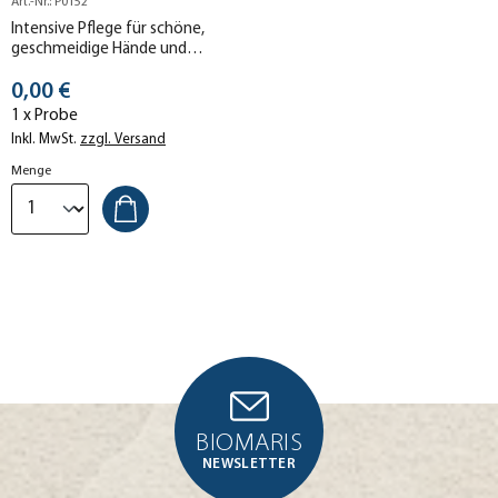
Art.-Nr.: P0152
Intensive Pflege für schöne,
geschmeidige Hände und
gesunde Fingernägel.
Stückpreis
0,00 €
1 x Probe
Inkl. MwSt.
zzgl. Versand
Menge
BIOMARIS
NEWSLETTER