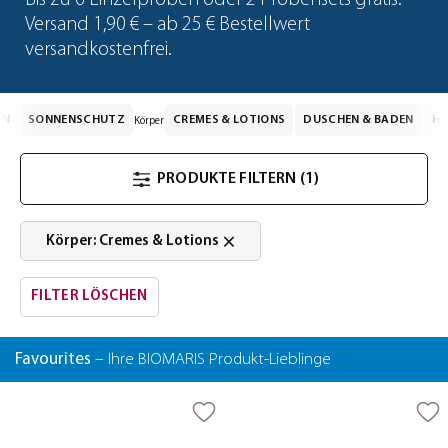
Bis zu 6 Einzelproben oder 2 Probensets gratis.
Versand 1,90 € – ab 25 € Bestellwert
versandkostenfrei.
EN
SONNENSCHUTZ
CREMES & LOTIONS
DUSCHEN & BADEN
HA
Körper
PRODUKTE FILTERN
(1)
×
Körper: Cremes & Lotions
FILTER LÖSCHEN
Favourites
– Ihre BIOMARIS Produkt-Lieblinge