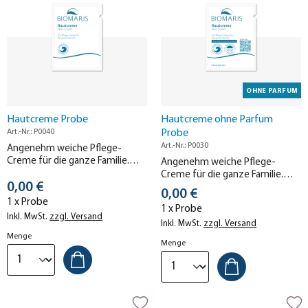
OHNE PARFUM
Hautcreme Probe
Hautcreme ohne Parfum
Art.-Nr.: P0040
Probe
Art.-Nr.: P0030
Angenehm weiche Pflege-
Creme für die ganze Familie.
Angenehm weiche Pflege-
Ideal für trockene Haut und sehr
Creme für die ganze Familie.
Stückpreis
gut hautverträglich.
0,00 €
Ideal für trockene Hautpartien
Stückpreis
0,00 €
und sehr gut hautverträglich –
1 x Probe
1 x Probe
auch bei Neurodermitis.
Inkl. MwSt.
zzgl. Versand
Inkl. MwSt.
zzgl. Versand
Menge
Menge