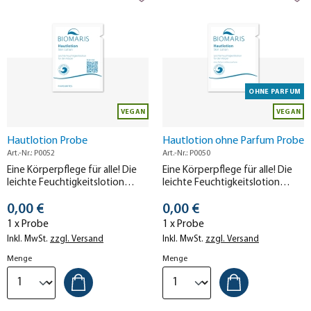
OHNE PARFUM
VEGAN
VEGAN
Hautlotion Probe
Hautlotion ohne Parfum Probe
Art.-Nr.: P0052
Art.-Nr.: P0050
Eine Körperpflege für alle! Die
Eine Körperpflege für alle! Die
leichte Feuchtigkeitslotion
leichte Feuchtigkeitslotion
zieht schnell ein und ist für
zieht schnell ein und ist für
Stückpreis
Stückpreis
jeden Hauttyp geeignet.
0,00 €
jeden Hauttyp geeignet.
0,00 €
1 x Probe
1 x Probe
Inkl. MwSt.
zzgl. Versand
Inkl. MwSt.
zzgl. Versand
Menge
Menge