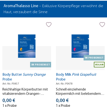
AromaThalasso Line
– Exklusive Körperpflege verwöhnt die
Haut, verzaubert die Sinne
IM PROBENSET
IM PROBENSET
VEGAN
Body Butter
Sunny Orange
Body Milk
Pink Grapefruit
Probe
Probe
Art.-Nr.: P0457
Art.-Nr.: P0478
Reichhaltige Körperbutter mit
Schnell einziehende
vitalisierendem Orangen-
Körpermilch mit belebendem
Aroma. Purer Genuss für Körper
Pink Grapefruit-Aroma.
Stückpreis
Stückpreis
0,00 €
0,00 €
& Sinne.
Verwöhnt Körper & Sinne.
1 x Probe
1 x Probe