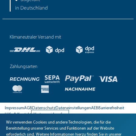
Klimaneutraler Versand mit
Zahlungsarten
Impressum
AGB
Datenschutz
Dateneinstellungen
AEB
Barrierefreiheit
Hilfe & Kontakt
Vertrag widerrufen
Wir verwenden Cookies und andere Technologien, die für die
Biomaris Cookie-Einstellungen geöffnet
Bereitstellung unserer Services und Funktionen auf der Website
erforderlich sind. Weitere Informationen hierzu finden Sie in unserer