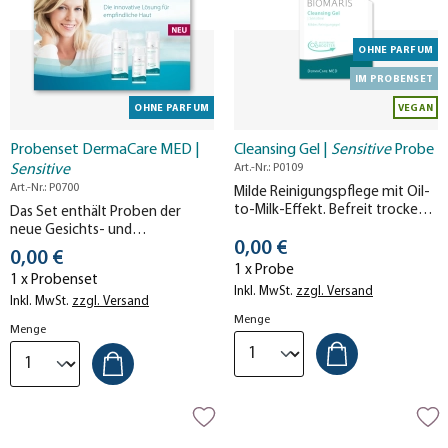
OHNE PARFUM
IM PROBENSET
OHNE PARFUM
VEGAN
Probenset DermaCare MED |
Cleansing Gel |
Sensitive
Probe
Sensitive
Art.-Nr.: P0109
Art.-Nr.: P0700
Milde Reinigungspflege mit Oil-
to-Milk-Effekt. Befreit trockene
Das Set enthält Proben der
und sensible Gesichtshaut sanft
neue Gesichts- und
Stückpreis
von Schmutz und Make-up,
0,00 €
Körperpflege DermaCare MED |
Stückpreis
0,00 €
ohne auszutrocknen.
Sensitive für trockene und
1 x Probe
1 x Probenset
empfindliche Haut. Jetzt
Inkl. MwSt.
zzgl. Versand
kostenlos testen!
Inkl. MwSt.
zzgl. Versand
Menge
Menge