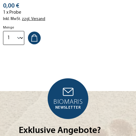
Stückpreis
Problemhaut. Parfümfreie
0,00 €
Salbe zur punktuellen
1 x Probe
Anwendung.
Inkl. MwSt.
zzgl. Versand
Menge
BIOMARIS
NEWSLETTER
Exklusive Angebote?