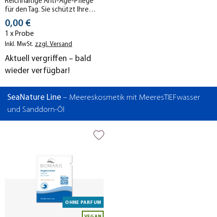
Reichhaltige Anti-Age-Pflege
für den Tag. Sie schützt Ihre
Haut, strafft sie und reduziert
Stückpreis
0,00 €
Falten – für eine glattere Haut
1 x Probe
mit mehr Spannkraft. Ohne
Parfum.
Inkl. MwSt.
zzgl. Versand
Aktuell vergriffen – bald
wieder verfügbar!
SeaNature Line
– Meereskosmetik mit MeeresTIEFwasser
und Sanddorn-Öl
OHNE PARFUM
VEGAN