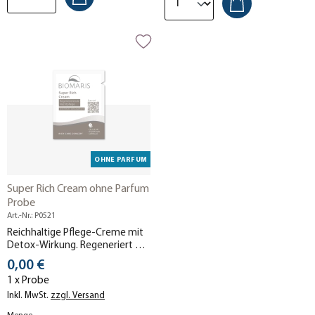
OHNE PARFUM
Super Rich Cream ohne Parfum
Probe
Art.-Nr.: P0521
Reichhaltige Pflege-Creme mit
Detox-Wirkung. Regeneriert die
Haut über Nacht und spendet
Stückpreis
0,00 €
spürbar Feuchtigkeit. Ohne
1 x Probe
Parfum.
Inkl. MwSt.
zzgl. Versand