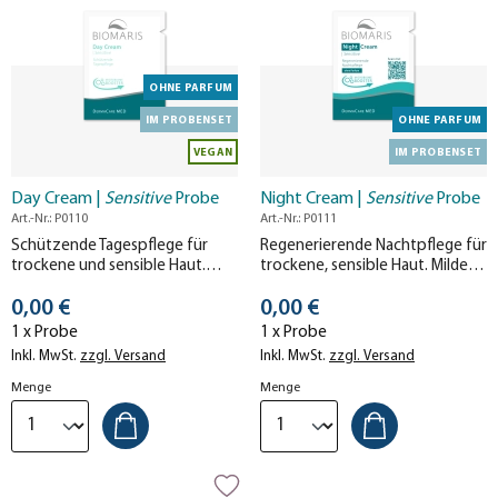
OHNE PARFUM
IM PROBENSET
OHNE PARFUM
VEGAN
IM PROBENSET
Day Cream |
Sensitive
Probe
Night Cream |
Sensitive
Probe
Art.-Nr.: P0110
Art.-Nr.: P0111
Schützende Tagespflege für
Regenerierende Nachtpflege für
trockene und sensible Haut.
trockene, sensible Haut. Mildert
Revitalisiert und bringt die Haut
Juckreiz und beschleunigt die
Stückpreis
Stückpreis
zurück ins Gleichgewicht.
0,00 €
Zell-Erneuerung über Nacht.
0,00 €
1 x Probe
1 x Probe
Inkl. MwSt.
zzgl. Versand
Inkl. MwSt.
zzgl. Versand
Menge
Menge