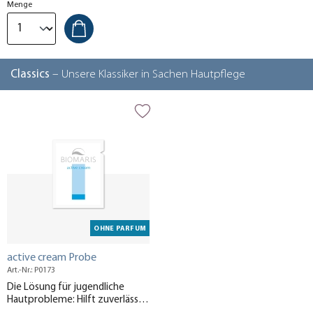
Menge
Classics
– Unsere Klassiker in Sachen Hautpflege
OHNE PARFUM
active cream Probe
Art.-Nr.: P0173
Die Lösung für jugendliche
Hautprobleme: Hilft zuverlässig
bei Pickeln und gereizter