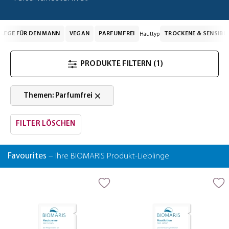
FLEGE FÜR DEN MANN
VEGAN
PARFUMFREI
TROCKENE & SENSIBL
Hauttyp
PRODUKTE FILTERN
(1)
×
Themen: Parfumfrei
FILTER LÖSCHEN
Favourites
– Ihre BIOMARIS Produkt-Lieblinge