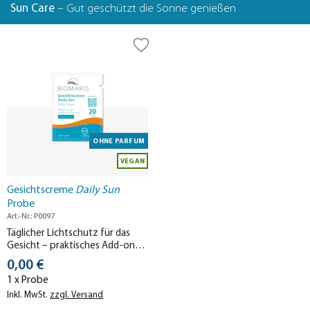
Sun Care
– Gut geschützt die Sonne genießen
OHNE PARFUM
VEGAN
Gesichtscreme
Daily Sun
Probe
Art.-Nr.: P0097
Täglicher Lichtschutz für das
Gesicht – praktisches Add-on-
Produkt, kombinierbar mit jeder
Stückpreis
0,00 €
Tagescreme.
1 x Probe
Inkl. MwSt.
zzgl. Versand