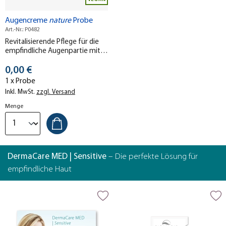
Augencreme
nature
Probe
Art.-Nr.: P0482
Revitalisierende Pflege für die
empfindliche Augenpartie mit
MeeresTIEFwasser und
Stückpreis
pflegendem Sanddorn-Öl.
0,00 €
1 x Probe
Inkl. MwSt.
zzgl. Versand
Menge
DermaCare MED | Sensitive
– Die perfekte Lösung für
empfindliche Haut