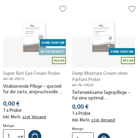
OHNE PARFUM
IM PROBENSET
OHNE PARFUM
VEGAN
VEGAN
Super Rich Eye Cream Probe
Deep Moisture Cream ohne
Art.-Nr.: P0513
Parfum Probe
Art.-Nr.: P0520
Vitalisierende Pflege – speziell
für die zarte, anspruchsvolle
Tiefenwirksame Tagespflege –
Augenpartie.
für eine optimal
Stückpreis
0,00 €
durchfeuchtete Haut. Ohne
Stückpreis
0,00 €
Parfum.
1 x Probe
1 x Probe
Inkl. MwSt.
zzgl. Versand
Inkl. MwSt.
zzgl. Versand
Menge
Menge