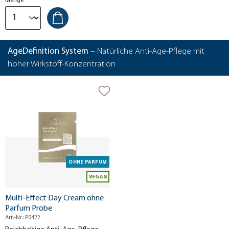
Menge
AgeDefinition System
– Natürliche Anti-Age-Pflege mit
hoher Wirkstoff-Konzentration
OHNE PARFUM
VEGAN
Multi-Effect Day Cream ohne
Parfum Probe
Art.-Nr.: P0422