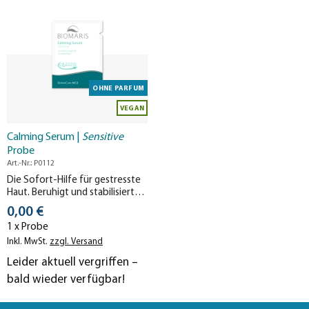
OHNE PARFUM
VEGAN
Calming Serum |
Sensitive
Probe
Art.-Nr.: P0112
Die Sofort-Hilfe für gestresste
Haut. Beruhigt und stabilisiert
die Hautbarriere – Juckreiz,
Stückpreis
0,00 €
Rötungen und Hautirritationen
1 x Probe
werden gemildert.
Inkl. MwSt.
zzgl. Versand
Leider aktuell vergriffen –
bald wieder verfügbar!