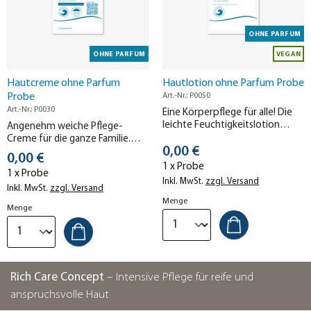
OHNE PARFUM
OHNE PARFUM
VEGAN
Hautcreme ohne Parfum
Hautlotion ohne Parfum Probe
Probe
Art.-Nr.: P0050
Art.-Nr.: P0030
Eine Körperpflege für alle! Die
leichte Feuchtigkeitslotion
Angenehm weiche Pflege-
zieht schnell ein und ist für
Creme für die ganze Familie.
Stückpreis
jeden Hauttyp geeignet.
0,00 €
Ideal für trockene Hautpartien
Stückpreis
0,00 €
und sehr gut hautverträglich –
1 x Probe
1 x Probe
auch bei Neurodermitis.
Inkl. MwSt.
zzgl. Versand
Inkl. MwSt.
zzgl. Versand
Menge
Menge
Rich Care Concept
– Intensive Pflege für reife und
anspruchsvolle Haut