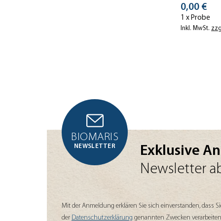
Stückprei
0,00 €
1 x Probe
Inkl. MwSt.
zzg
BIOMARIS
NEWSLETTER
Exklusive A
Newsletter a
Mit der Anmeldung erklären Sie sich einverstanden, dass S
der
Datenschutzerklärung
genannten Zwecken verarbeiten. 