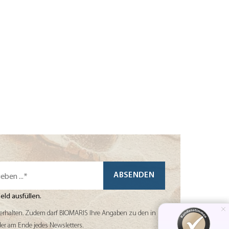
en Sie sich einverstanden, dass Sie Informationen, z. B. über Angebote, Online-
ABSENDEN
Feld ausfüllen.
il erhalten. Zudem darf BIOMARIS Ihre Angaben zu den in
er am Ende jedes Newsletters.