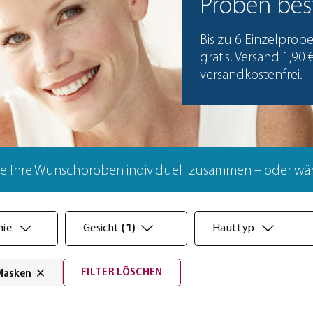
Proben bes
Bis zu 6 Einzelprob
gratis. Versand 1,90 
versandkostenfrei.
Sie Ihre Wunschproben individuell zusammen – oder wähl
nie
Gesicht
(1)
Hauttyp
×
FILTER LÖSCHEN
 Masken