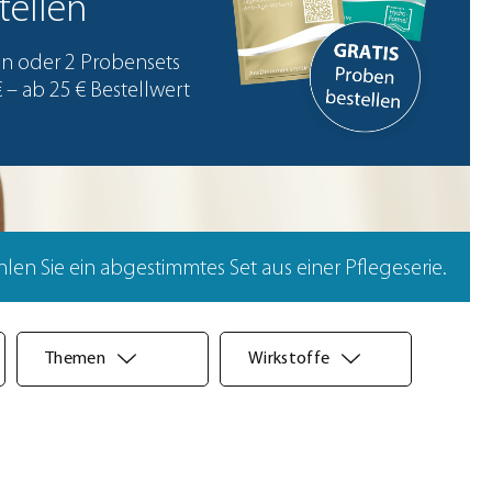
tellen
en oder 2 Probensets
€ – ab 25 € Bestellwert
en Sie ein abgestimmtes Set aus einer Pflegeserie.
Themen
Wirkstoffe