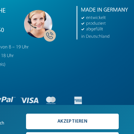
HE
50
 von 8 – 19 Uhr
 18 Uhr
is)
AKZEPTIEREN
ich
trag widerrufen