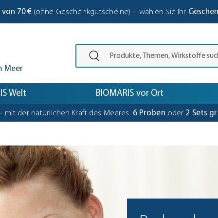
 von 70 €
(ohne Geschenkgutscheine) – wählen Sie Ihr
Gesche
Den Suchbegriff eingeben und die Eing
m Meer
S Welt
BIOMARIS vor Ort
– mit der natürlichen Kraft des Meeres.
6 Proben
oder
2 Sets gr