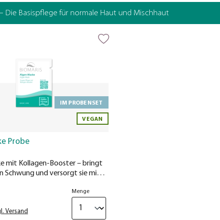
– Die Basispflege für normale Haut und Mischhaut
IM PROBENSET
VEGAN
ke Probe
e mit Kollagen-Booster – bringt
n Schwung und versorgt sie mit
.
s
Menge
l. Versand