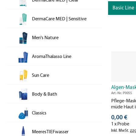
DermaCare MED | Clear
Basic Line
DermaCare MED | Sensitive
Men's Nature
AromaThalasso Line
Sun Care
Algen-Mas
Art.-Nr.: P0055
Body & Bath
Pflege-Mask
müde Haut i
Classics
Feuchtigkeit
Stückprei
0,00 €
1 x Probe
Inkl. MwSt.
zzg
MeeresTIEFwasser