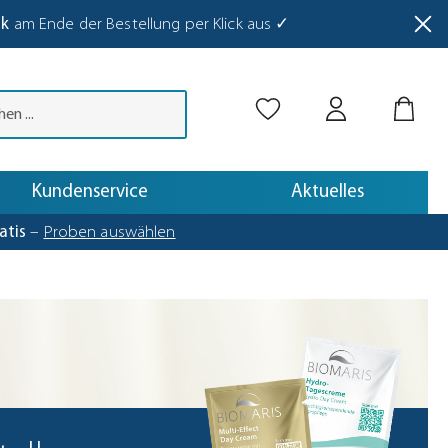
nk
am Ende der Bestellung per Klick aus ✓
abetaste drücken.
Kundenservice
Aktuelles
atis
–
Proben auswählen