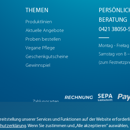
THEMEN
PERSÖNLIC
BERATUNG
Produktlinien
0421 38050-
Aktuelle Angebote
Proben bestellen
Montag - Freitag
Vegane Pflege
Samstag von 8 –
Geschenkgutscheine
(zum Festnetzpre
Gewinnspiel
Zahlungsarten
eöffnet
eitstellung unserer Services und Funktionen auf der Website erforderl
hutzerklärung
. Wenn Sie zustimmen und „Alle akzeptieren“ auswählen,
Datenschutz
Dateneinstellungen
AEB
Barrierefreiheit
Hilfe & Kontakt
Ver