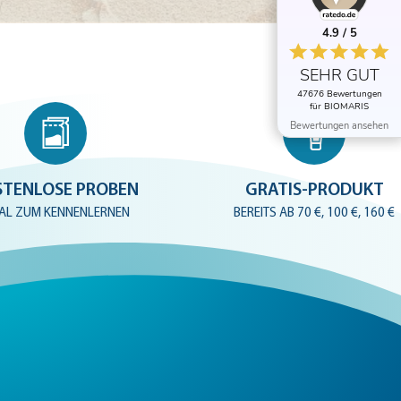
4.9 / 5
4.9 / 5
SEHR GUT
SEHR GUT
47676 Bewertungen
47676 Bewertungen
für BIOMARIS
für BIOMARIS
Bewertungen ansehen
Bewertungen ansehen
STENLOSE PROBEN
GRATIS-PRODUKT
EAL ZUM KENNENLERNEN
BEREITS AB 70 €, 100 €, 160 €