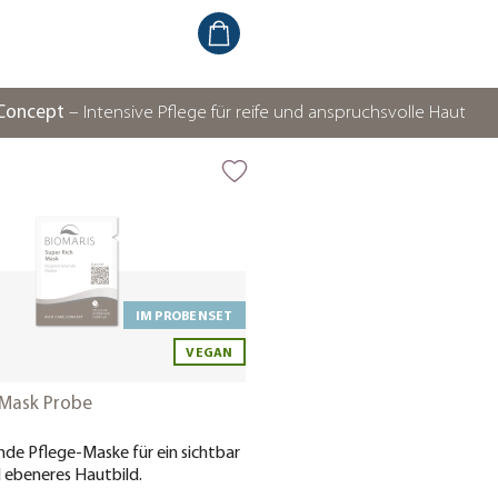
 Concept
– Intensive Pflege für reife und anspruchsvolle Haut
IM PROBENSET
VEGAN
 Mask Probe
de Pflege-Maske für ein sichtbar
d ebeneres Hautbild.