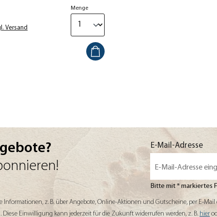
s
Menge
l. Versand
ngebote?
Mit der Anmeldung erklär
E-Mail-Adresse
bonnieren!
Bitte mit * markiertes 
ie Informationen, z. B. über Angebote, Online-Aktionen und Gutscheine, per E-Ma
Diese Einwilligung kann jederzeit für die Zukunft widerrufen werden, z. B.
hier
od