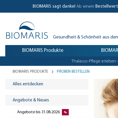
Biomaris Cookie-Einstellungen geöffnet
m Hauptinhalt springen
Zur Suche springen
Zur Hauptnavigation springen
BIOMARIS sagt danke!
Ab einem
Bestellwert
Gesundheit & Schönheit aus de
BIOMARIS Produkte
BIOMARI
Thalasso-Pflege erleben 
BIOMARIS PRODUKTE
PROBEN BESTELLEN
Alles entdecken
Angebote & Neues
Angebote bis 31.08.2026