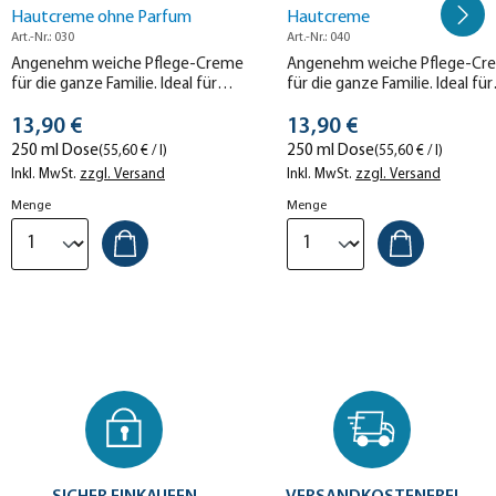
Hautcreme ohne Parfum
Hautcreme
Art.-Nr.: 030
Art.-Nr.: 040
Angenehm weiche Pflege-Creme
Angenehm weiche Pflege-Cr
für die ganze Familie. Ideal für
für die ganze Familie. Ideal für
trockene Hautpartien und sehr gut
trockene Haut und sehr gut
Stückpreis
Stückpreis
hautverträglich – auch bei
13,90 €
hautverträglich.
13,90 €
Neurodermitis.
250 ml Dose
250 ml Dose
(55,60 € / l)
(55,60 € / l)
Inkl. MwSt.
zzgl. Versand
Inkl. MwSt.
zzgl. Versand
Menge
Menge