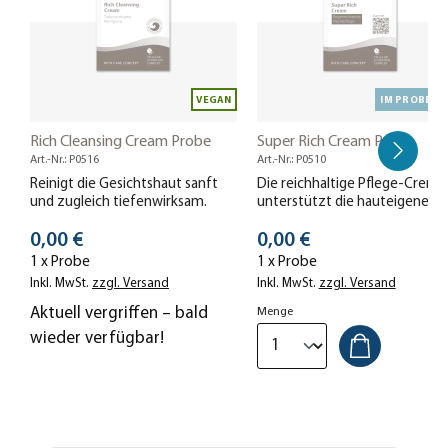
VEGAN
IM PROBENS
Rich Cleansing Cream Probe
Super Rich Cream Probe
Art.-Nr.: P0516
Art.-Nr.: P0510
Reinigt die Gesichtshaut sanft
Die reichhaltige Pflege-Creme
und zugleich tiefenwirksam.
unterstützt die hauteigene
Entgiftungsfunktion (Detox),
Stückpreis
Stückpreis
0,00 €
regeneriert die Haut über Nac
0,00 €
und spendet spürbar
1 x Probe
1 x Probe
Feuchtigkeit.
Inkl. MwSt.
zzgl. Versand
Inkl. MwSt.
zzgl. Versand
Aktuell vergriffen – bald
Menge
wieder verfügbar!