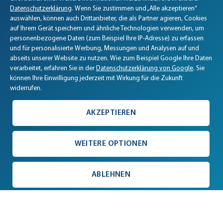
Datenschutzerklärung
. Wenn Sie zustimmen und „Alle akzeptieren“
auswählen, können auch Drittanbieter, die als Partner agieren, Cookies
auf Ihrem Gerät speichern und ähnliche Technologien verwenden, um
personenbezogene Daten (zum Beispiel Ihre IP-Adresse) zu erfassen
und für personalisierte Werbung, Messungen und Analysen auf und
abseits unserer Website zu nutzen. Wie zum Beispiel Google Ihre Daten
verarbeitet, erfahren Sie in der
Datenschutzerklärung von Google
. Sie
können Ihre Einwilligung jederzeit mit Wirkung für die Zukunft
widerrufen.
SICHER EINKAUFEN
VERSANDKOSTENFREI
MIT SSL-DATENSICHERHEIT
AB 25 € BESTELLWERT
4.9 / 5
AKZEPTIEREN
SEHR GUT
47690 Bewertungen
WEITERE OPTIONEN
KAUF AUF RECHNUNG
KOSTENLOSE PROBEN
ABLEHNEN
UND WEITERE ZAHLARTEN
IDEAL ZUM KENNENLERNEN