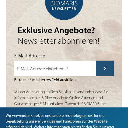
BIOMARIS
NEWSLETTER
Exklusive Angebote?
Newsletter abonnieren!
Mit der Anmeldung erklären Sie sich einverstanden, dass Sie Informatio
E-Mail-Adresse
Bitte mit * markiertes Feld ausfüllen.
Mit der Anmeldung erklären Sie sich einverstanden, dass Sie
Informationen, z. B. über Angebote, Online-Aktionen und
Gutscheine, per E-Mail erhalten. Zudem darf BIOMARIS Ihre
Angaben zu den in der
Datenschutzerklärung
genannten
Zwecken verarbeiten. Diese Einwilligung kann jederzeit für die
Wir verwenden Cookies und andere Technologien, die für die
Biomaris Cookie-Einstellungen geöffnet
Bereitstellung unserer Services und Funktionen auf der Website
Zukunft widerrufen werden, z. B. am Ende jedes Newsletters.
erforderlich sind. Weitere Informationen hierzu finden Sie in unserer