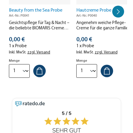
Beauty from the Sea Probe
Hautcreme Probe
Art.-Nr.: P0041
Art.-Nr.: P0040
Gesichtspflege für Tag & Nacht –
Angenehm weiche Pflege-
die beliebte BIOMARIS Creme
Creme für die ganze Familie.
pflegt Ihre Haut zart und
Ideal für trockene Haut und se
Stückpreis
Stückpreis
geschmeidig.
0,00 €
gut hautverträglich.
0,00 €
1 x Probe
1 x Probe
Inkl. MwSt.
zzgl. Versand
Inkl. MwSt.
zzgl. Versand
Menge
Menge
5 / 5
SEHR GUT