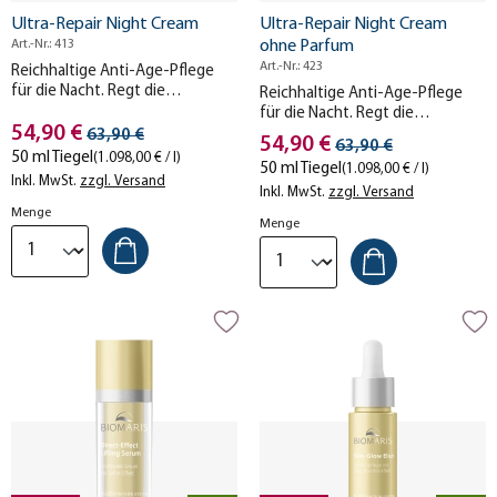
Ultra-Repair Night Cream
Ultra-Repair Night Cream
Art.-Nr.: 413
ohne Parfum
Art.-Nr.: 423
Reichhaltige Anti-Age-Pflege
für die Nacht. Regt die
Reichhaltige Anti-Age-Pflege
Reparaturmechanismen Ihrer
für die Nacht. Regt die
Stückpreis
Haut an.
54,90 €
Streichpreis
Reparaturmechanismen Ihrer
63,90 €
Stückpreis
54,90 €
Streichpreis
63,90 €
Haut an.
50 ml Tiegel
(1.098,00 € / l)
50 ml Tiegel
(1.098,00 € / l)
Inkl. MwSt.
zzgl. Versand
Inkl. MwSt.
zzgl. Versand
Menge
Menge