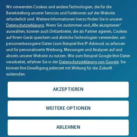
Art.-Nr.: 017
ohne Parfum
Wir verwenden Cookies und andere Technologien, die für die
Biomaris Cookie-Einstellungen geöffnet
Art.-Nr.: 016
Praktisch für unterwegs! Der
Bereitstellung unserer Services und Funktionen auf der Website
BIOMARIS Klassiker in der
Praktisch für unterwegs! Der
erforderlich sind. Weitere Informationen hierzu finden Sie in unserer
handlichen 50 ml-Tube.
BIOMARIS Klassiker in der
Datenschutzerklärung
. Wenn Sie zustimmen und „Alle akzeptieren“
Stückpreis
6,90 €
handlichen 50 ml-Tube.
Stückpreis
6,90 €
auswählen, können auch Drittanbieter, die als Partner agieren, Cookies
50 ml Tube
(138,00 € / l)
auf Ihrem Gerät speichern und ähnliche Technologien verwenden, um
50 ml Tube
(138,00 € / l)
Inkl. MwSt.
zzgl. Versand
personenbezogene Daten (zum Beispiel Ihre IP-Adresse) zu erfassen
Inkl. MwSt.
zzgl. Versand
und für personalisierte Werbung, Messungen und Analysen auf und
Menge
Menge
abseits unserer Website zu nutzen. Wie zum Beispiel Google Ihre Daten
verarbeitet, erfahren Sie in der
Datenschutzerklärung von Google
. Sie
können Ihre Einwilligung jederzeit mit Wirkung für die Zukunft
Hinweis
widerrufen.
4.9 / 5
4.9 / 5
AKZEPTIEREN
SEHR GUT
SEHR GUT
47673 Bewertungen
47673 Bewertungen
WEITERE OPTIONEN
Die BIOMARIS
Produktlinien
im
ABLEHNEN
Überblick