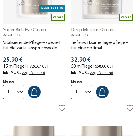
OHNE PARFUM
VEGAN
VEGAN
Super Rich Eye Cream
Deep Moisture Cream
Art.-Nr.: 513
Art.-Nr.: 512
Vitalisierende Pflege – speziell
Tiefenwirksame Tagespflege –
für die zarte, anspruchsvolle
für eine optimal
Augenpartie.
durchfeuchtete Haut.
Stückpreis
Stückpreis
25,90 €
32,90 €
15 ml Tiegel
50 ml Tiegel
(1.726,67 € / l)
(658,00 € / l)
Inkl. MwSt.
zzgl. Versand
Inkl. MwSt.
zzgl. Versand
Menge
Menge