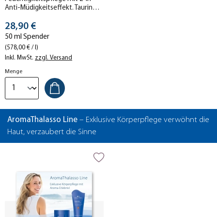
Anti-Müdigkeitseffekt. Taurin
aus der Rotalge liefert
Stückpreis
Männerhaut jeden Tag neue
28,90 €
Energie.
50 ml Spender
(578,00 € / l)
Inkl. MwSt.
zzgl. Versand
Menge
AromaThalasso Line
– Exklusive Körperpflege verwöhnt die
Haut, verzaubert die Sinne