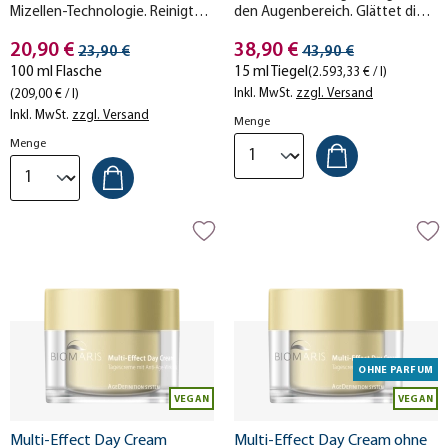
Mizellen-Technologie. Reinigt
den Augenbereich. Glättet die
Ihre Haut sanft und gründlich.
Haut und reduziert Falten sowie
Stückpreis
Stückpreis
20,90 €
Augenringe.
38,90 €
Streichpreis
Streichpreis
23,90 €
43,90 €
100 ml Flasche
15 ml Tiegel
(2.593,33 € / l)
Inkl. MwSt.
zzgl. Versand
(209,00 € / l)
Inkl. MwSt.
zzgl. Versand
Menge
Menge
OHNE PARFUM
VEGAN
VEGAN
Multi-Effect Day Cream
Multi-Effect Day Cream ohne