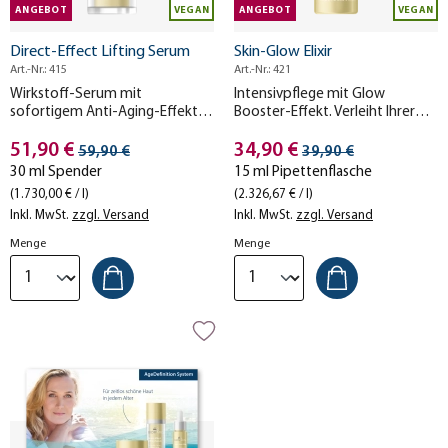
ANGEBOT
VEGAN
ANGEBOT
VEGAN
Direct-Effect Lifting Serum
Skin-Glow Elixir
Art.-Nr.: 415
Art.-Nr.: 421
Wirkstoff-Serum mit
Intensivpflege mit Glow
sofortigem Anti-Aging-Effekt.
Booster-Effekt. Verleiht Ihrer
Polstert Ihre Haut von innen auf,
Haut sichtbar mehr Leuchtkraft.
Stückpreis
Stückpreis
strafft und glättet sie – für ein
51,90 €
34,90 €
Streichpreis
Streichpreis
59,90 €
39,90 €
frisches, verjüngtes Hautbild.
30 ml Spender
15 ml Pipettenflasche
(1.730,00 € / l)
(2.326,67 € / l)
Inkl. MwSt.
zzgl. Versand
Inkl. MwSt.
zzgl. Versand
Menge
Menge