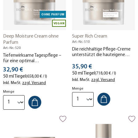
OHNE PARFUM
VEGAN
Deep Moisture Cream ohne
Super Rich Cream
Parfum
Art.-Nr.: 510
Art.-Nr.: 520
Die reichhaltige Pflege-Creme
unterstützt die hauteigene
Tiefenwirksame Tagespflege –
Entgiftungsfunktion (Detox),
für eine optimal
Stückpreis
regeneriert die Haut über Nacht
35,90 €
durchfeuchtete Haut. Ohne
Stückpreis
32,90 €
und spendet spürbar
Parfum.
50 ml Tiegel
(718,00 € / l)
50 ml Tiegel
(658,00 € / l)
Feuchtigkeit.
Inkl. MwSt.
zzgl. Versand
Inkl. MwSt.
zzgl. Versand
Menge
Menge