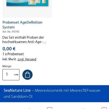
Probenset AgeDefinition
System
Art.-Nr.: P0743
Das Set enthält Proben der
hochwirksamen Anti-Age-
Pflege AgeDefinition System.
Stückpreis
0,00 €
Jetzt kostenlos testen!
1 x Probenset
Inkl. MwSt.
zzgl. Versand
Menge
SeaNature Line
– Meereskosmetik mit MeeresTIEFwasser
und Sanddorn-Öl