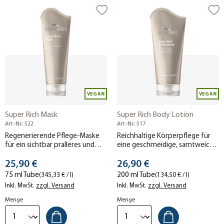
VEGAN
VEGAN
Super Rich Mask
Super Rich Body Lotion
Art.-Nr.: 522
Art.-Nr.: 517
Regenerierende Pflege-Maske
Reichhaltige Körperpflege für
für ein sichtbar pralleres und
eine geschmeidige, samtweiche
ebeneres Hautbild.
Haut.
Stückpreis
Stückpreis
25,90 €
26,90 €
75 ml Tube
200 ml Tube
(345,33 € / l)
(134,50 € / l)
Inkl. MwSt.
zzgl. Versand
Inkl. MwSt.
zzgl. Versand
Menge
Menge