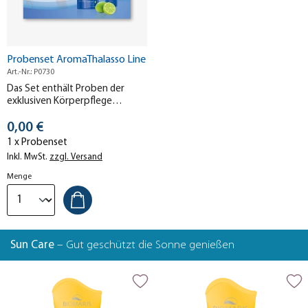
Probenset AromaThalasso Line
Art.-Nr.: P0730
Das Set enthält Proben der
exklusiven Körperpflege
AromaThalasso Line. Finden Sie
Stückpreis
Ihren Lieblingsduft!
0,00 €
1 x Probenset
Inkl. MwSt.
zzgl. Versand
Menge
Sun Care
– Gut geschützt die Sonne genießen