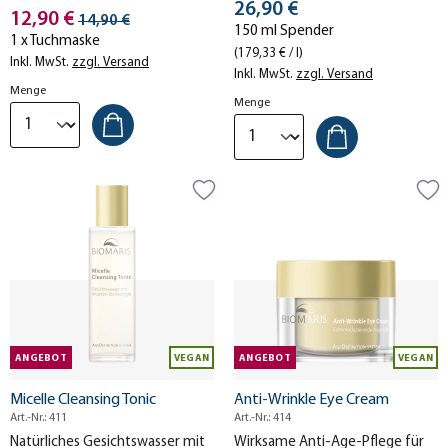
Stückpreis
von Schmutz und Make-up,
26,90 €
Stückpreis
12,90 €
Streichpreis
14,90 €
ohne auszutrocknen.
150 ml Spender
1 x Tuchmaske
(179,33 € / l)
Inkl. MwSt.
zzgl. Versand
Inkl. MwSt.
zzgl. Versand
Menge
Menge
ANGEBOT
VEGAN
ANGEBOT
VEGAN
Micelle Cleansing Tonic
Anti-Wrinkle Eye Cream
Art.-Nr.: 411
Art.-Nr.: 414
Natürliches Gesichtswasser mit
Wirksame Anti-Age-Pflege für