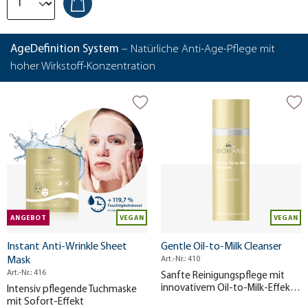
AgeDefinition System
– Natürliche Anti-Age-Pflege mit
hoher Wirkstoff-Konzentration
ANGEBOT
VEGAN
VEGAN
Instant Anti-Wrinkle Sheet
Gentle Oil-to-Milk Cleanser
Mask
Art.-Nr.: 410
Art.-Nr.: 416
Sanfte Reinigungspflege mit
innovativem Oil-to-Milk-Effekt.
Intensiv pflegende Tuchmaske
Befreit die Gesichtshaut sanft
mit Sofort-Effekt