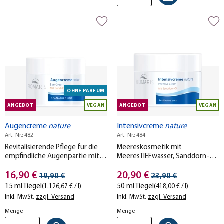
OHNE PARFUM
ANGEBOT
VEGAN
ANGEBOT
VEGAN
Augencreme
nature
Intensivcreme
nature
Art.-Nr.: 482
Art.-Nr.: 484
Revitalisierende Pflege für die
Meereskosmetik mit
empfindliche Augenpartie mit
MeeresTIEFwasser, Sanddorn-Öl
MeeresTIEFwasser und
und einem besonders hohen
Stückpreis
Stückpreis
pflegendem Sanddorn-Öl.
16,90 €
Anteil an pflegender Shea-
20,90 €
Streichpreis
Streichpreis
19,90 €
23,90 €
Butter.
15 ml Tiegel
50 ml Tiegel
(1.126,67 € / l)
(418,00 € / l)
Inkl. MwSt.
zzgl. Versand
Inkl. MwSt.
zzgl. Versand
Menge
Menge