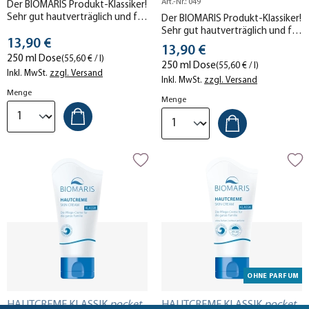
Art.-Nr.: 049
Der BIOMARIS Produkt-Klassiker!
Sehr gut hautverträglich und für
Der BIOMARIS Produkt-Klassiker!
die ganze Familie geeignet.
Sehr gut hautverträglich und für
Stückpreis
13,90 €
die ganze Familie geeignet –
Stückpreis
13,90 €
auch bei Neurodermitis.
250 ml Dose
(55,60 € / l)
250 ml Dose
(55,60 € / l)
Inkl. MwSt.
zzgl. Versand
Inkl. MwSt.
zzgl. Versand
Menge
Menge
OHNE PARFUM
HAUTCREME KLASSIK
pocket
HAUTCREME KLASSIK
pocket