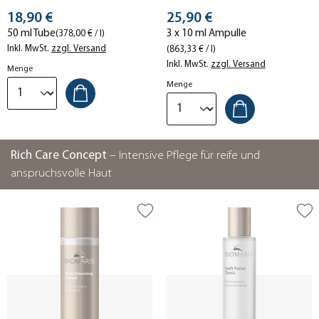
angenehm glattes Hautgefühl.
frischer aussehen.
Stückpreis
Stückpreis
18,90 €
25,90 €
50 ml Tube
3 x 10 ml Ampulle
(378,00 € / l)
Inkl. MwSt.
zzgl. Versand
(863,33 € / l)
Inkl. MwSt.
zzgl. Versand
Menge
Menge
Rich Care Concept
– Intensive Pflege für reife und
anspruchsvolle Haut