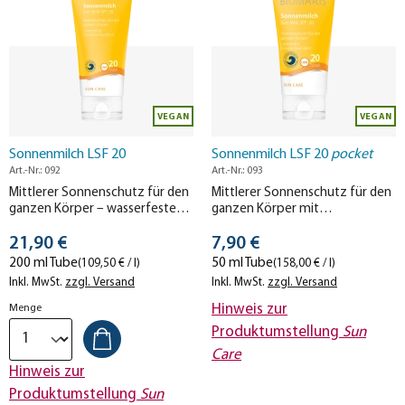
VEGAN
VEGAN
Sonnenmilch LSF 20
Sonnenmilch LSF 20
pocket
Art.-Nr.: 092
Art.-Nr.: 093
Mittlerer Sonnenschutz für den
Mittlerer Sonnenschutz für den
ganzen Körper – wasserfeste
ganzen Körper mit
Lotion mit ausgewogenem UV-
ausgewogenem UV-Schutz – in
Stückpreis
Stückpreis
Schutz.
21,90 €
der praktischen Reisegröße.
7,90 €
200 ml Tube
50 ml Tube
(109,50 € / l)
(158,00 € / l)
Inkl. MwSt.
zzgl. Versand
Inkl. MwSt.
zzgl. Versand
Hinweis zur
Menge
Produktumstellung
Sun
Care
Hinweis zur
Produktumstellung
Sun