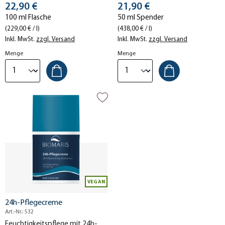
Stückpreis
Stückpreis
22,90 €
Feuchtigkeit.
21,90 €
100 ml Flasche
50 ml Spender
(229,00 € / l)
(438,00 € / l)
Inkl. MwSt.
zzgl. Versand
Inkl. MwSt.
zzgl. Versand
Menge
Menge
VEGAN
24h-Pflegecreme
Art.-Nr.: 532
Feuchtigkeitspflege mit 24h-