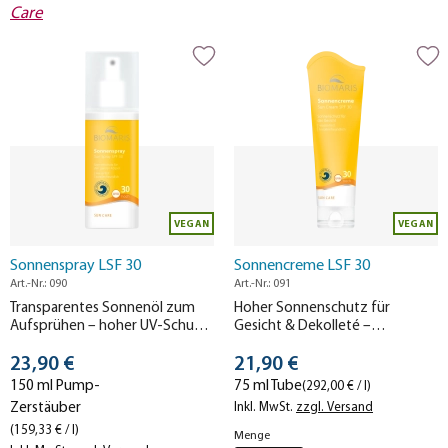
Care
VEGAN
VEGAN
Sonnenspray LSF 30
Sonnencreme LSF 30
Art.-Nr.: 090
Art.-Nr.: 091
Transparentes Sonnenöl zum
Hoher Sonnenschutz für
Aufsprühen – hoher UV-Schutz
Gesicht & Dekolleté –
für den ganzen Körper und
wasserfeste Creme mit
Stückpreis
Stückpreis
seidige Haut in einem.
23,90 €
zusätzlichem Schutz vor IR-
21,90 €
Strahlung.
150 ml Pump-
75 ml Tube
(292,00 € / l)
Zerstäuber
Inkl. MwSt.
zzgl. Versand
(159,33 € / l)
Menge