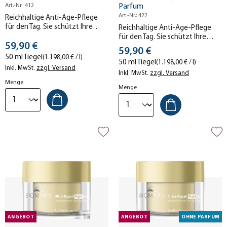
Art.-Nr.: 412
Parfum
Art.-Nr.: 422
Reichhaltige Anti-Age-Pflege
für den Tag. Sie schützt Ihre
Reichhaltige Anti-Age-Pflege
Haut, strafft sie und reduziert
für den Tag. Sie schützt Ihre
Stückpreis
Falten – für eine glattere Haut
59,90 €
Haut, strafft sie und reduziert
Stückpreis
59,90 €
mit mehr Spannkraft.
Falten – für eine glattere Haut
50 ml Tiegel
(1.198,00 € / l)
50 ml Tiegel
(1.198,00 € / l)
mit mehr Spannkraft. Ohne
Inkl. MwSt.
zzgl. Versand
Parfum.
Inkl. MwSt.
zzgl. Versand
Menge
Menge
ANGEBOT
ANGEBOT
OHNE PARFUM