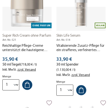
OHNE PARFUM
VEGAN
Super Rich Cream ohne Parfum
Skin Life Serum
Art.-Nr.: 521
Art.-Nr.: 514
Reichhaltige Pflege-Creme
Vitalisierende Zusatz-Pflege für
unterstützt die hauteigene
ein strafferes, verfeinertes
Entgiftungsfunktion (Detox),
Hautbild.
Stückpreis
Stückpreis
regeneriert die Haut über Nacht
35,90 €
33,90 €
und spendet spürbar
50 ml Tiegel
30 ml Spender
(718,00 € / l)
Feuchtigkeit. Ohne Parfum.
Inkl. MwSt.
zzgl. Versand
(1.130,00 € / l)
Inkl. MwSt.
zzgl. Versand
Menge
Menge