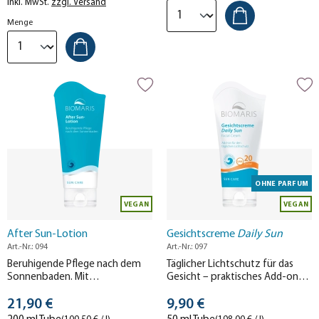
Inkl. MwSt.
zzgl. Versand
Menge
OHNE PARFUM
VEGAN
VEGAN
After Sun-Lotion
Gesichtscreme
Daily Sun
Art.-Nr.: 094
Art.-Nr.: 097
Beruhigende Pflege nach dem
Täglicher Lichtschutz für das
Sonnenbaden. Mit
Gesicht – praktisches Add-on-
MeeresTIEFwasser, Aloe Vera und
Produkt, kombinierbar mit jeder
Stückpreis
Stückpreis
Vitamin E. Für eine lang
21,90 €
Tagescreme. Ohne Parfum.
9,90 €
anhaltende Bräune.