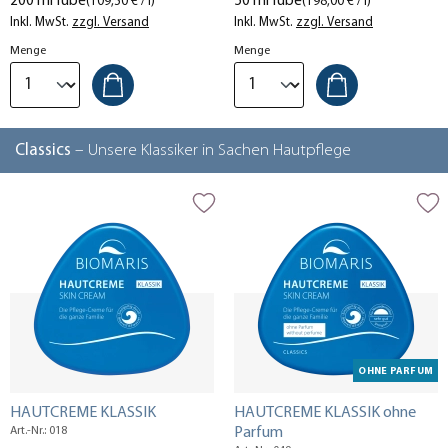
200 ml Tube
50 ml Tube
(109,50 € / l)
(198,00 € / l)
Inkl. MwSt.
zzgl. Versand
Inkl. MwSt.
zzgl. Versand
Menge
Menge
Classics
– Unsere Klassiker in Sachen Hautpflege
OHNE PARFUM
HAUTCREME KLASSIK
HAUTCREME KLASSIK ohne
Art.-Nr.: 018
Parfum