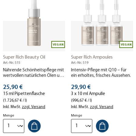
VEGAN
VEGAN
Super Rich Beauty Oil
Super Rich Ampoules
Art.-Nr.: 515
Art.-Nr.: 519
Nährende Schönheitspflege mit
Intensiv-Pflege mit Q10 – für
wertvollen natürlichen Ölen und
ein erholtes, frisches Aussehen.
zartem Duft.
Stückpreis
Stückpreis
25,90 €
29,90 €
15 ml Pipettenflasche
3 x 10 ml Ampulle
(1.726,67 € / l)
(996,67 € / l)
Inkl. MwSt.
zzgl. Versand
Inkl. MwSt.
zzgl. Versand
Menge
Menge