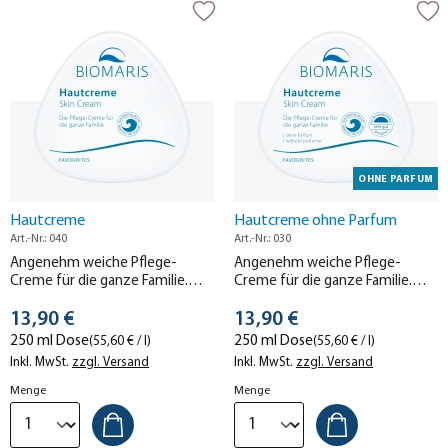
OHNE PARFUM
Hautcreme
Hautcreme ohne Parfum
Art.-Nr.: 040
Art.-Nr.: 030
Angenehm weiche Pflege-
Angenehm weiche Pflege-
Creme für die ganze Familie.
Creme für die ganze Familie.
Ideal für trockene Haut und sehr
Ideal für trockene Hautpartien
Stückpreis
Stückpreis
gut hautverträglich.
13,90 €
und sehr gut hautverträglich –
13,90 €
auch bei Neurodermitis.
250 ml Dose
250 ml Dose
(55,60 € / l)
(55,60 € / l)
Inkl. MwSt.
zzgl. Versand
Inkl. MwSt.
zzgl. Versand
Menge
Menge