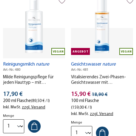
VEGAN
ANGEBOT
VEGAN
Reinigungsmilch
nature
Gesichtswasser
nature
Art.-Nr.: 480
Art.-Nr.: 481
Milde Reinigungspflege für
Vitalisierendes Zwei-Phasen-
jeden Hauttyp – mit
Gesichtswasser mit
MeeresTIEFwasser und
MeeresTIEFwasser und
Stückpreis
Stückpreis
vitaminreichem Sanddorn-Öl.
17,90 €
pflegendem Sanddorn-Öl – für
15,90 €
Streichpreis
18,90 €
jeden Hauttyp geeignet.
200 ml Flasche
100 ml Flasche
(89,50 € / l)
Inkl. MwSt.
zzgl. Versand
(159,00 € / l)
Inkl. MwSt.
zzgl. Versand
Menge
Menge