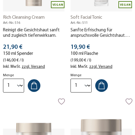
VEGAN
VEGAN
Rich Cleansing Cream
Soft Facial Tonic
Art.-Nr.: 516
Art.-Nr.: 511
Reinigt die Gesichtshaut sanft
Sanfte Erfrischung für
und zugleich tiefenwirksam.
anspruchsvolle Gesichtshaut.
Besonders mildes
Stückpreis
Stückpreis
21,90 €
Gesichtswasser.
19,90 €
150 ml Spender
100 ml Flasche
(146,00 € / l)
(199,00 € / l)
Inkl. MwSt.
zzgl. Versand
Inkl. MwSt.
zzgl. Versand
Menge
Menge