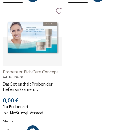
Probenset Rich Care Concept
Art.-Nr.: P0760
Das Set enthält Proben der
tiefenwirksamen
Feuchtigkeitspflege Rich Care
Stückpreis
Concept. Jetzt kostenlos
0,00 €
testen!
1 x Probenset
Inkl. MwSt.
zzgl. Versand
Menge