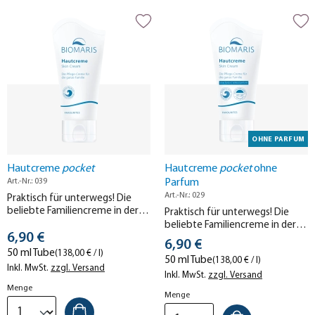
OHNE PARFUM
Hautcreme
pocket
Hautcreme
pocket
ohne
Art.-Nr.: 039
Parfum
Art.-Nr.: 029
Praktisch für unterwegs! Die
beliebte Familiencreme in der
Praktisch für unterwegs! Die
handlichen 50 ml-Tube.
beliebte Familiencreme in der
Stückpreis
6,90 €
handlichen 50 ml-Tube.
Stückpreis
6,90 €
50 ml Tube
(138,00 € / l)
50 ml Tube
(138,00 € / l)
Inkl. MwSt.
zzgl. Versand
Inkl. MwSt.
zzgl. Versand
Menge
Menge