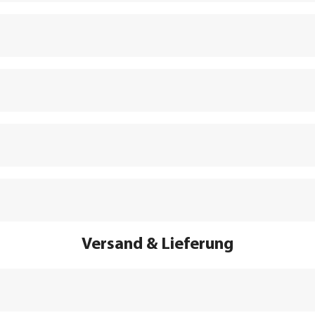
 zum SEPA Lastschriftverfahren:
Versand & Lieferung