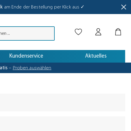
nk
am Ende der Bestellung per Klick aus ✓
abetaste drücken.
Kundenservice
Aktuelles
atis
–
Proben auswählen