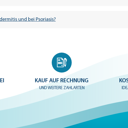
rmitis und bei Psoriasis?
Hautcreme
EI
KAUF AUF RECHNUNG
KO
UND WEITERE ZAHLARTEN
ID
are
Sensitive