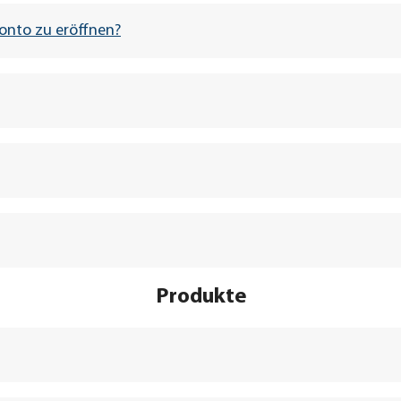
n und erneut in den Warenkorb gelegt werden.
onto zu eröffnen?
en Geräten in Ihrer Merkliste speichern.
vervollständigen und abschicken. Ein Beispiel: Sie sind unter
ommen, können Sie Ihre Bestellung bequem per PC weiter bear
Aufpreis von 6,90 €
Produkte
rt-Vergessen-Funktion