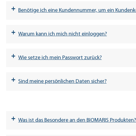
Frühere Bestellungen können jederzeit eingesehe
Commerzbank, BLZ 290 400 90
+
Benötige ich eine Kundennummer, um ein Kundenk
Ihre Lieblingsprodukte können Sie dauerhaft auf all
Konto: 283 22 02
Sie können Ihre Bestellungen geräteübergreifend 
BIC: COBADEFFXXX
Artikel in den Warenkorb. Wieder zu Hause angek
IBAN: DE68 2904 0090 0283 2202 00
+
Warum kann ich mich nicht einloggen?
Haben Sie bereits ein Online-Konto?
DPD Express-Versand
+
Wie setze ich mein Passwort zurück?
Passwort vergessen?
Einmal-Login
Passwort vergessen
+
Sind meine persönlichen Daten sicher?
Einmal-Login
Hinweis:
+
Was ist das Besondere an den BIOMARIS Produkten?
Passwort vergessen?
Passwo