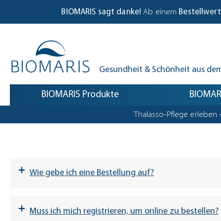
Biomaris Cookie-Einstellungen geöffnet
m Hauptinhalt springen
Zur Suche springen
Zur Hauptnavigation springen
BIOMARIS sagt danke!
Ab einem
Bestellwert
Gesundheit & Schönheit aus de
BIOMARIS Produkte
BIOMARI
Thalasso-Pflege erleben 
+
Wie gebe ich eine Bestellung auf?
+
Muss ich mich registrieren, um online zu bestellen?