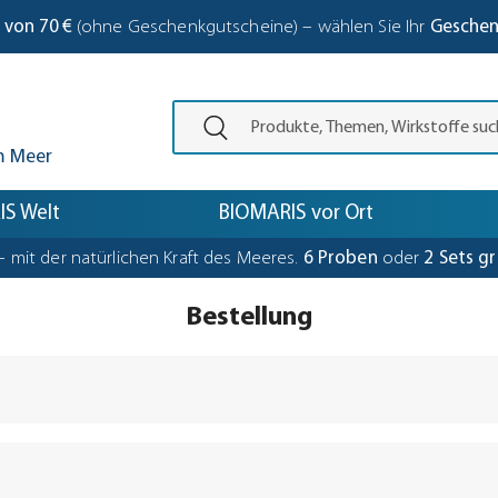
 von 70 €
(ohne Geschenkgutscheine) – wählen Sie Ihr
Gesche
Den Suchbegriff eingeben und die Eing
m Meer
S Welt
BIOMARIS vor Ort
– mit der natürlichen Kraft des Meeres.
6 Proben
oder
2 Sets gr
Bestellung
„Weiter zur Kasse“