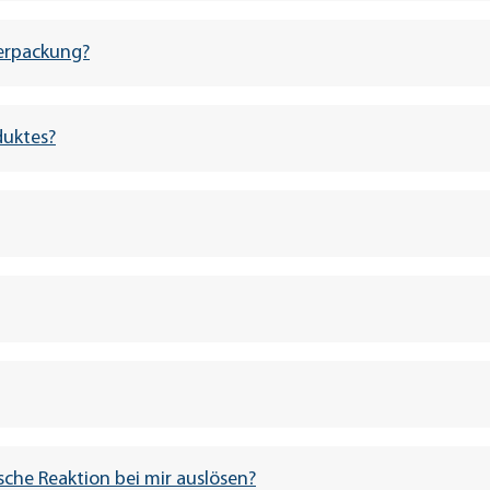
erpackung?
duktes?
che Reaktion bei mir auslösen?