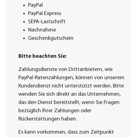
Sendungsverfolgungsnummer.
E-Mail kopieren, kann unbemerkt ein
PayPal
Leerzeichen an den Code gehängt
PayPal Express
werden und zu einem Fehler führen.
SEPA-Lastschrift
Gut zu wissen: Unsere Gutscheincodes
Nachnahme
werden ausschließlich groß und ohne
Geschenkgutschein
Leerzeichen geschrieben.
Bitte beachten Sie:
Geschenkgutscheine/Wertgutscheine
Zahlungsdienste von Drittanbietern, wie
PayPal-Ratenzahlungen, können von unserem
Kundendienst nicht unterstützt werden. Bitte
wenden Sie sich direkt an das Unternehmen,
das den Dienst bereitstellt, wenn Sie Fragen
bezüglich Ihrer Zahlungen oder
Rückerstattungen haben.
Es kann vorkommen, dass zum Zeitpunkt