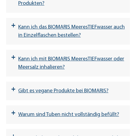
stöbern per Smartphone im Online-Shop
Produkten?
Einmal-Login
und legen Artikel in den Warenkorb. Wieder
zu Hause angekommen, können Sie Ihre
Aufpreis von
+
Bestellung bequem per PC weiter
6,90 €
Kann ich das BIOMARIS MeeresTIEFwasser auch
bearbeiten und abschicken.
in Einzelflaschen bestellen?
Hinweis:
+
Kann ich mit BIOMARIS MeeresTIEFwasser oder
Meersalz inhalieren?
+
Gibt es vegane Produkte bei BIOMARIS?
Passwort vergessen?
+
Warum sind Tuben nicht vollständig befüllt?
Passwort-Vergessen-Funktion