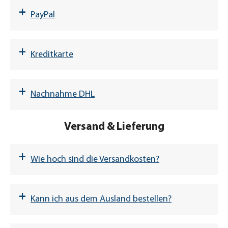
+
PayPal
+
Kreditkarte
Mastercard/Visacard/American Express
+
Nachnahme DHL
Versand & Lieferung
BIOMARIS GmbH & Co. KG
+
Wie hoch sind die Versandkosten?
Commerzbank, BLZ 290 400 90
Versandarten DHL & DPD
Konto: 283 22 02
BIC: COBADEFFXXX
+
Kann ich aus dem Ausland bestellen?
IBAN: DE68 2904 0090 0283 2202 00
versandkostenfrei
Bestellungen innerhalb der EU