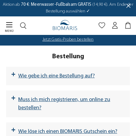
Biomaris Cookie-Einstellungen geöffnet
Aktion ab
70 €
:
Meerwasser-Fußbalsam GRATIS
(14,90 €). Am Ende der
Zum Hauptinhalt springen
Bestellung auswählen ✓
MENÜ
Jetzt Gratis-Proben bestellen
Bestellung
+
Wie gebe ich eine Bestellung auf?
+
Muss ich mich registrieren, um online zu
bestellen?
„Weiter zur Kasse“
+
Entfernen Sie einfach das
Wie löse ich einen BIOMARIS Gutschein ein?