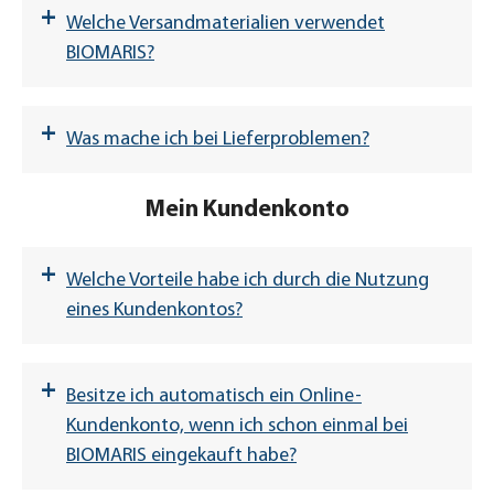
3,90 €
+
Welche Versandmaterialien verwendet
BIOMARIS?
Bitte beachten Sie dazu den folgenden
Hinweis zum SEPA Lastschriftverfahren:
Bitte beachten
DHL Nachnahme
Sie jedoch, dass eine Lieferung
+
Was mache ich bei Lieferproblemen?
Erteilung eines SEPA-Basis-
ausschließlich nach Deutschland erfolgen
Lastschriftmandats
kann.
Mein Kundenkonto
Bestellungen außerhalb der EU
+
Welche Vorteile habe ich durch die Nutzung
eines Kundenkontos?
2
Ihre persönlichen Bestelldaten werden in
Reine Probenbestellungen mit
€
einem gesicherten Bereich und
Versandkostenanteil 1,90 €
+
passwortgeschützt für Sie gespeichert. Für
Besitze ich automatisch ein Online-
Ihre nächste Bestellung loggen Sie sich
Kundenkonto, wenn ich schon einmal bei
einfach ein, Ihre persönlichen Daten,
BIOMARIS eingekauft habe?
Versandart und Zahlungsart liegen dann